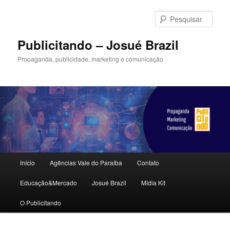
Pular
para
Pesqu
o
conteúdo
Publicitando – Josué Brazil
principal
Propaganda, publicidade, marketing e comunicação
Menu
Início
Agências Vale do Paraíba
Contato
principal
Educação&Mercado
Josué Brazil
Mídia Kit
O Publicitando