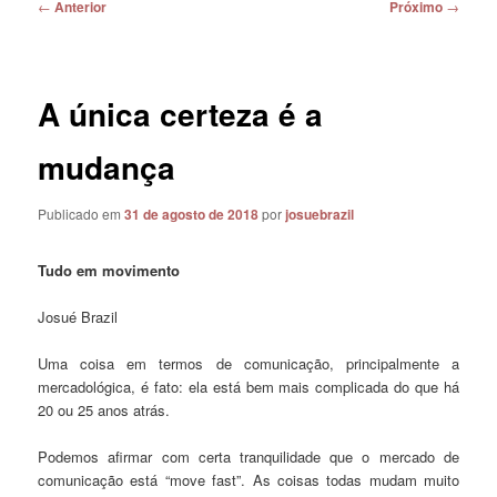
Navegação
←
Anterior
Próximo
→
de
posts
A única certeza é a
mudança
Publicado em
31 de agosto de 2018
por
josuebrazil
Tudo em movimento
Josué Brazil
Uma coisa em termos de comunicação, principalmente a
mercadológica, é fato: ela está bem mais complicada do que há
20 ou 25 anos atrás.
Podemos afirmar com certa tranquilidade que o mercado de
comunicação está “move fast”. As coisas todas mudam muito