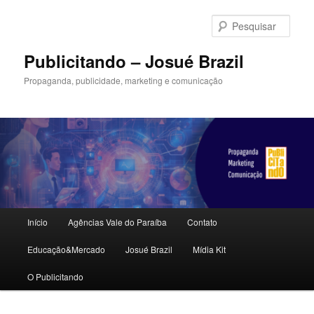
Pular
para
Pesqu
o
conteúdo
Publicitando – Josué Brazil
principal
Propaganda, publicidade, marketing e comunicação
Menu
Início
Agências Vale do Paraíba
Contato
principal
Educação&Mercado
Josué Brazil
Mídia Kit
O Publicitando