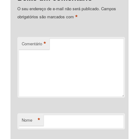
O seu endereço de e-mail não será publicado.
Campos
*
obrigatórios são marcados com
*
Comentário
*
Nome