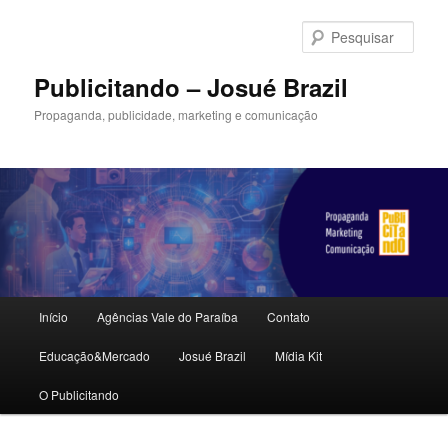
Pular
para
Pesqu
o
conteúdo
Publicitando – Josué Brazil
principal
Propaganda, publicidade, marketing e comunicação
Menu
Início
Agências Vale do Paraíba
Contato
principal
Educação&Mercado
Josué Brazil
Mídia Kit
O Publicitando