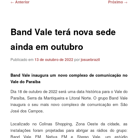
Navegação
←
Anterior
Próximo
→
de
posts
Band Vale terá nova sede
ainda em outubro
Publicado em
13 de outubro de 2022
por
josuebrazil
Band Vale inaugura um novo complexo de comunicação no
Vale do Paraíba
Dia 18 de outubro de 2022 será uma data histórica para o Vale do
Paraíba, Serra da Mantiqueira e Litoral Norte. O grupo Band Vale
inaugura o seu mais novo complexo de comunicação em São
José dos Campos.
Localizado no Colinas Shopping, Zona Oeste da cidade, as
instalações foram projetadas para abrigar as rádios do grupo:
Band Vale FM, Nativa FM e Stereo Vale, um estúdio