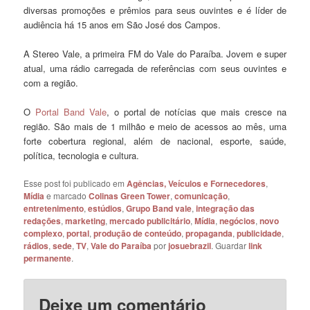
diversas promoções e prêmios para seus ouvintes e é líder de
audiência há 15 anos em São José dos Campos.
A Stereo Vale, a primeira FM do Vale do Paraíba. Jovem e super
atual, uma rádio carregada de referências com seus ouvintes e
com a região.
O
Portal Band Vale
, o portal de notícias que mais cresce na
região. São mais de 1 milhão e meio de acessos ao mês, uma
forte cobertura regional, além de nacional, esporte, saúde,
política, tecnologia e cultura.
Esse post foi publicado em
Agências, Veículos e Fornecedores
,
Mídia
e marcado
Colinas Green Tower
,
comunicação
,
entretenimento
,
estúdios
,
Grupo Band vale
,
integração das
redações
,
marketing
,
mercado publicitário
,
Mídia
,
negócios
,
novo
complexo
,
portal
,
produção de conteúdo
,
propaganda
,
publicidade
,
rádios
,
sede
,
TV
,
Vale do Paraíba
por
josuebrazil
. Guardar
link
permanente
.
Deixe um comentário