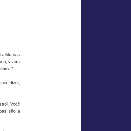
is. Marcas
sso, vivem
rência?
uer dizer,
trói. Você
soas são a