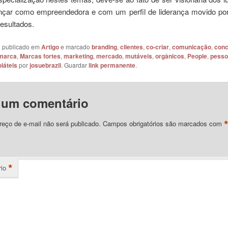
nçar como empreendedora e com um perfil de liderança movido por
resultados.
oi publicado em
Artigo
e marcado
branding
,
clientes
,
co-criar
,
comunicação
,
conc
marca
,
Marcas fortes
,
marketing
,
mercado
,
mutáveis
,
orgânicos
,
People
,
pesso
oláteis
por
josuebrazil
. Guardar
link permanente
.
 um comentário
eço de e-mail não será publicado.
Campos obrigatórios são marcados com
*
io