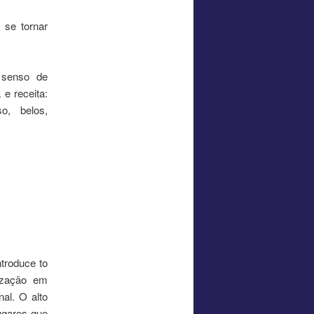
 se tornar
 senso de
e receita:
o, belos,
troduce to
ização em
nal. O alto
lugares que