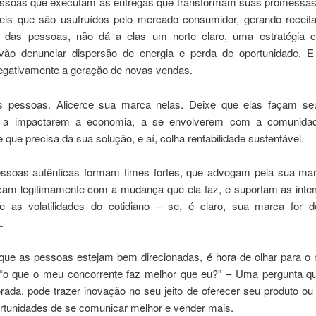
ssoas que executam as entregas que transformam suas promessa
eis que são usufruídos pelo mercado consumidor, gerando receit
 das pessoas, não dá a elas um norte claro, uma estratégia c
ão denunciar dispersão de energia e perda de oportunidade. E
egativamente a geração de novas vendas.
 pessoas. Alicerce sua marca nelas. Deixe que elas façam seu
as a impactarem a economia, a se envolverem com a comunida
e que precisa da sua solução, e aí, colha rentabilidade sustentável.
ssoas autênticas formam times fortes, que advogam pela sua ma
ficam legitimamente com a mudança que ela faz, e suportam as inte
 as volatilidades do cotidiano – se, é claro, sua marca for 
.
ue as pessoas estejam bem direcionadas, é hora de olhar para o
 “o que o meu concorrente faz melhor que eu?” – Uma pergunta q
ada, pode trazer inovação no seu jeito de oferecer seu produto ou
rtunidades de se comunicar melhor e vender mais.