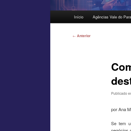
Menu
Início
Agências Vale do Para
principal
Navegação
←
Anterior
de
posts
Com
des
Publicado 
por Ana M
Se tem u
negócios 