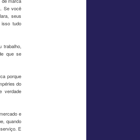
s de marca
a. Se você
lara, seus
 isso tudo
 trabalho,
de que se
rca porque
mpéries do
de verdade
 mercado e
ue, quando
 serviço. E