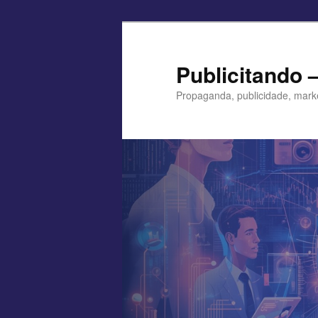
Pular
para
o
Publicitando 
conteúdo
Propaganda, publicidade, mark
principal