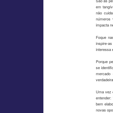
São as pe
em tangív
não cuida
números v
impacta n
Foque nas
inspire-
interessa 
Porque pe
se identi
mercado e
verdadeira
Uma vez q
entender:
bem elabor
novas opo