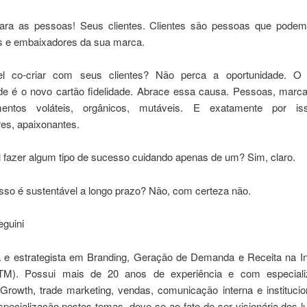
ara as pessoas! Seus clientes. Clientes são pessoas que podem
 e embaixadores da sua marca.
el co-criar com seus clientes? Não perca a oportunidade. O
e é o novo cartão fidelidade. Abrace essa causa. Pessoas, marca 
mentos voláteis, orgânicos, mutáveis. E exatamente por iss
res, apaixonantes.
l fazer algum tipo de sucesso cuidando apenas de um? Sim, claro.
sso é sustentável a longo prazo? Não, com certeza não.
guini
 e estrategista em Branding, Geração de Demanda e Receita na In
ITM). Possui mais de 20 anos de experiência e com especial
Growth, trade marketing, vendas, comunicação interna e institucio
specialização nestes temas, deve-se ao fato de ser visionária dos 