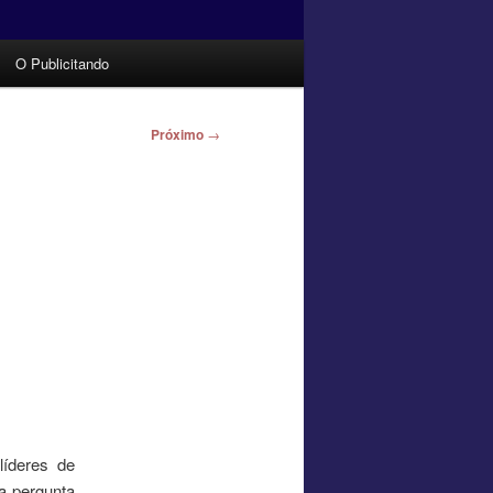
O Publicitando
Próximo
→
íderes de
a pergunta