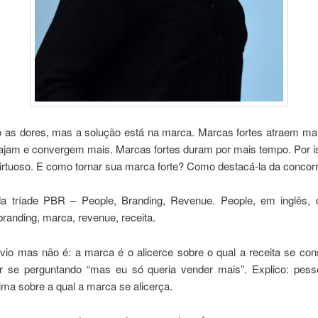
 as dores, mas a solução está na marca. Marcas fortes atraem ma
gajam e convergem mais. Marcas fortes duram por mais tempo. Por i
virtuoso. E como tornar sua marca forte? Como destacá-la da concor
a tríade PBR – People, Branding, Revenue. People, em inglês, q
randing, marca, revenue, receita.
vio mas não é: a marca é o alicerce sobre o qual a receita se cons
r se perguntando “mas eu só queria vender mais”. Explico: pes
ima sobre a qual a marca se alicerça.