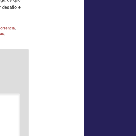
 desafio e
orrência
,
as
,
*