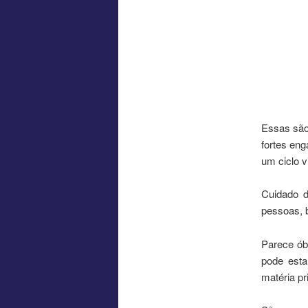
Essas são
fortes en
um ciclo 
Cuidado d
pessoas, b
Parece ób
pode esta
matéria pr