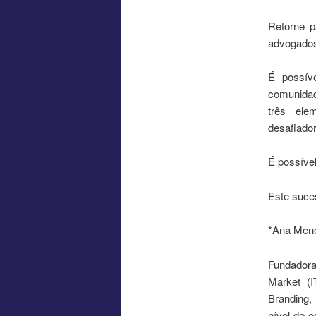
Retorne p
advogados
É possív
comunidad
três ele
desafiado
É possíve
Este suce
*Ana Mene
Fundadora
Market (
Branding, 
nível de e