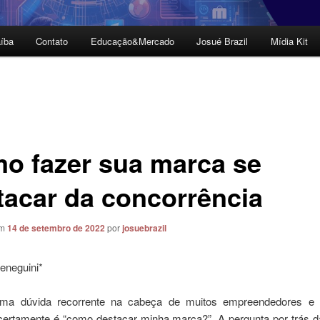
íba
Contato
Educação&Mercado
Josué Brazil
Mídia Kit
o fazer sua marca se
tacar da concorrência
em
14 de setembro de 2022
por
josuebrazil
eneguini*
ma dúvida recorrente na cabeça de muitos empreendedores e l
certamente é “como destacar minha marca?”. A pergunta por trás d