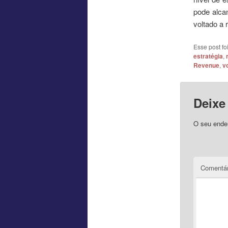
pode alca
voltado a 
Esse post f
estratégia
,
Revenue
,
v
Deixe
O seu ender
Comentár