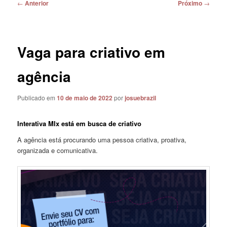
Navegação
←
Anterior
Próximo
→
de
posts
Vaga para criativo em
agência
Publicado em
10 de maio de 2022
por
josuebrazil
Interativa MIx está em busca de criativo
A agência está procurando uma pessoa criativa, proativa,
organizada e comunicativa.