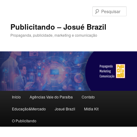
Pular
para
Pesqu
o
conteúdo
Publicitando – Josué Brazil
principal
Propaganda, publicidade, marketing e comunicação
Menu
Início
Agências Vale do Paraíba
Contato
principal
Educação&Mercado
Josué Brazil
Mídia Kit
O Publicitando