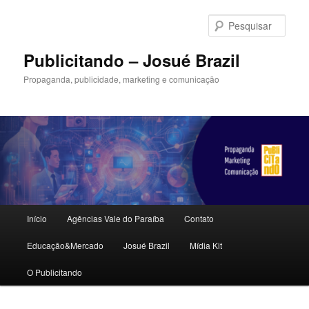
Pular
para
Pesqu
o
conteúdo
Publicitando – Josué Brazil
principal
Propaganda, publicidade, marketing e comunicação
Menu
Início
Agências Vale do Paraíba
Contato
principal
Educação&Mercado
Josué Brazil
Mídia Kit
O Publicitando