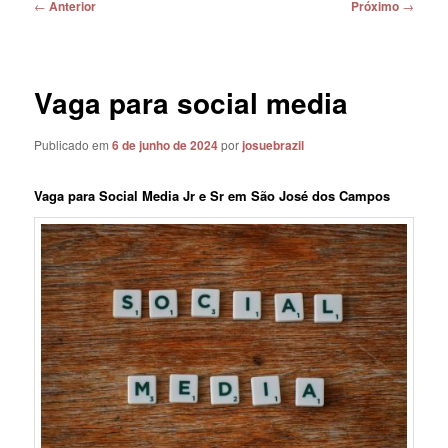
Navegação
←
Anterior
Próximo
→
de
posts
Vaga para social media
Publicado em
6 de junho de 2024
por
josuebrazil
Vaga para Social Media Jr e Sr em São José dos Campos