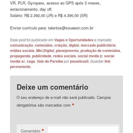
VR, PLR, Gympass, acesso ao GPS após 3 meses,
estacionamento, day off.
Salário: R$ 2.392,00 (JR) e R$ 4.390,00 (SR)
Enviar currículo para: talentos@souaeon.com.br
Esse post foi publicado em
Vagas e Oportunidades
e marcado
comunicação
,
conteúdos
,
criação
,
digital
,
mercado publicitário
,
mídias sociais
,
Mkt.Digital
,
planejamento
,
produção de conteúdos
,
propaganda
,
publicidade
,
redes sociais
,
social media jr
,
social
media sr
,
vaga
,
Vale do Paraíba
por
josuebrazil
. Guardar
link
permanente
.
Deixe um comentário
O seu endereço de e-mail não será publicado.
Campos
*
obrigatórios são marcados com
*
Comentário