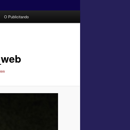
O Publicitando
web
nas