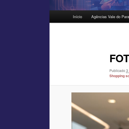
Menu
Início
Agências Vale do Para
principal
Navegação
de
imagens
FO
Publicado
3
Shopping sor