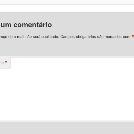
 um comentário
eço de e-mail não será publicado.
Campos obrigatórios são marcados com
*
io