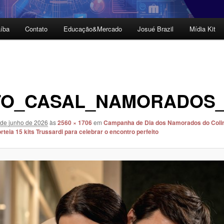
íba
Contato
Educação&Mercado
Josué Brazil
Mídia Kit
TO_CASAL_NAMORADOS_
 de junho de 2026
às
2560 × 1706
em
Campanha de Dia dos Namorados do Coli
teia 15 kits Trussardi para celebrar o encontro perfeito