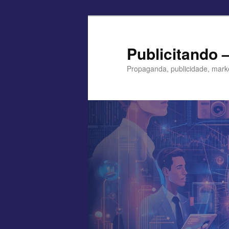
Pular
para
o
Publicitando 
conteúdo
Propaganda, publicidade, mark
principal