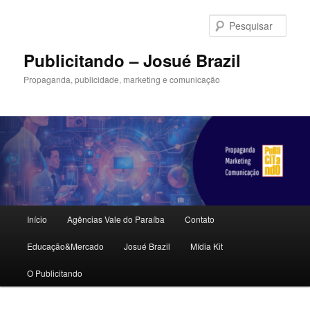
Pular
para
Pesqu
o
conteúdo
Publicitando – Josué Brazil
principal
Propaganda, publicidade, marketing e comunicação
Menu
Início
Agências Vale do Paraíba
Contato
principal
Educação&Mercado
Josué Brazil
Mídia Kit
O Publicitando