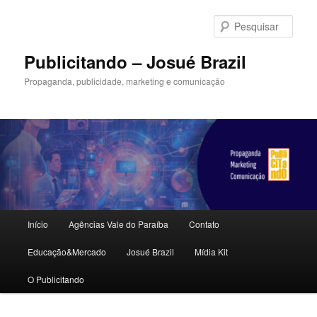
Pular
para
Pesqu
o
conteúdo
Publicitando – Josué Brazil
principal
Propaganda, publicidade, marketing e comunicação
Menu
Início
Agências Vale do Paraíba
Contato
principal
Educação&Mercado
Josué Brazil
Mídia Kit
O Publicitando