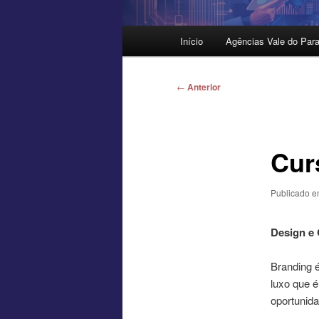
Menu
Início
Agências Vale do Para
principal
Navegação
←
Anterior
de
posts
Cur
Publicado 
Design e
Branding é
luxo que 
oportunida