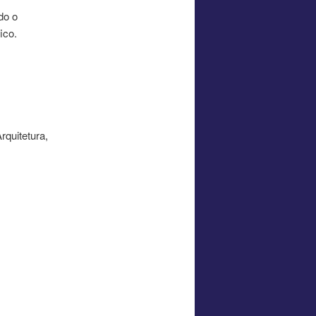
do o
ico.
rquitetura,