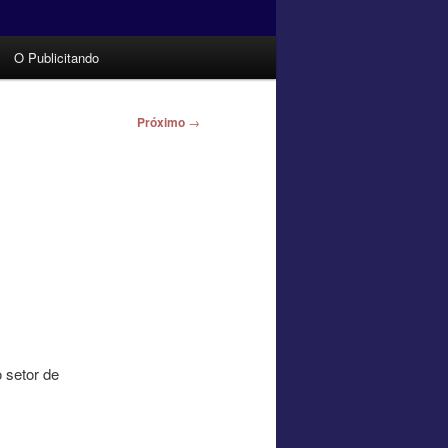
O Publicitando
Próximo
→
 setor de