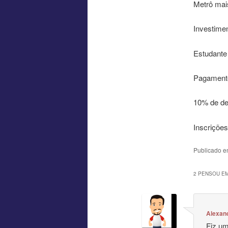
Metrô mais
Investime
Estudante
Pagamento
10% de de
Inscriçõe
Publicado 
2 PENSOU EM
Alexan
Fiz um