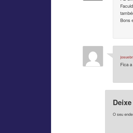
Faculd
também
Bons 
josuebr
Fica a
Deixe
O seu ender