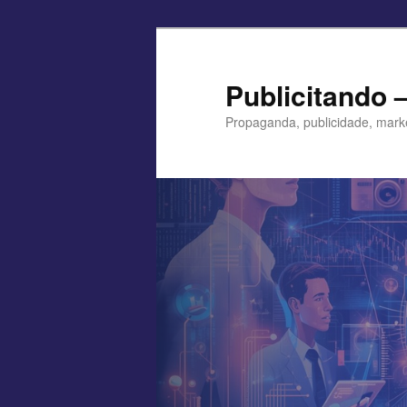
Pular
para
o
Publicitando 
conteúdo
Propaganda, publicidade, mark
principal