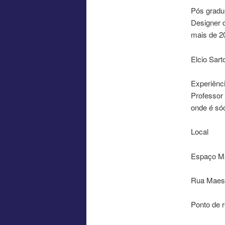
Pós gradu
Designer d
mais de 2
Elcio Sarto
Experiênci
Professor 
onde é sóc
Local
Espaço M
Rua Maest
Ponto de r