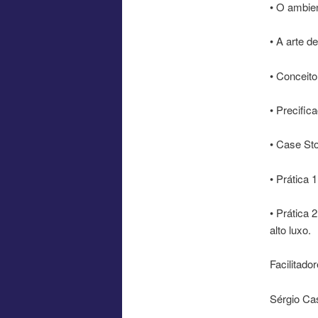
• O ambien
• A arte d
• Conceito
• Precific
• Case Sto
• Prática 
• Prática
alto luxo.
Facilit
Sérgio Ca