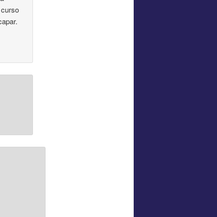
 curso
capar.
*