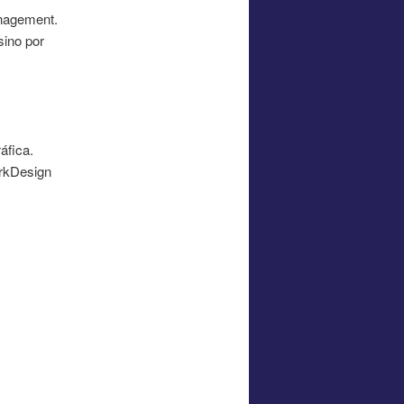
anagement.
sino por
áfica.
orkDesign