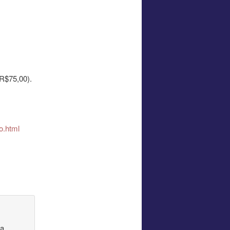
R$75,00).
o.
html
na