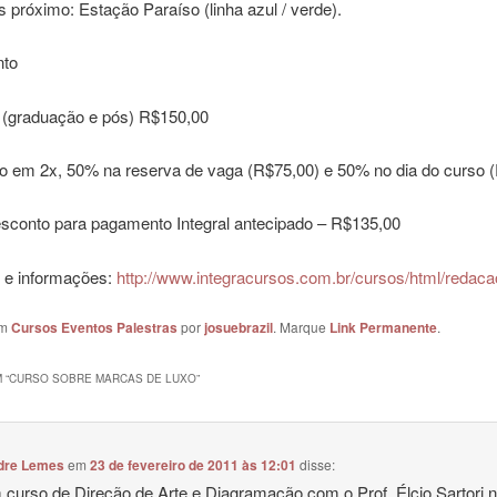
 próximo: Estação Paraíso (linha azul / verde).
nto
 (graduação e pós) R$150,00
 em 2x, 50% na reserva de vaga (R$75,00) e 50% no dia do curso (
sconto para pagamento Integral antecipado – R$135,00
s e informações:
http://www.integracursos.c
om.br/cursos/html/redaca
em
Cursos Eventos Palestras
por
josuebrazil
. Marque
Link Permanente
.
 “
CURSO SOBRE MARCAS DE LUXO
”
dre Lemes
em
23 de fevereiro de 2011 às 12:01
disse:
 curso de Direção de Arte e Diagramação com o Prof. Élcio Sartori 