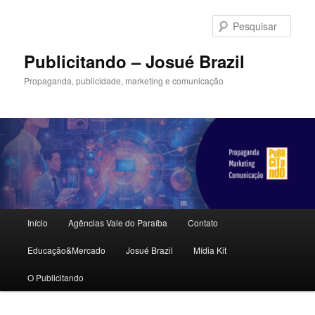
Pular
para
Pesqu
o
conteúdo
Publicitando – Josué Brazil
principal
Propaganda, publicidade, marketing e comunicação
Menu
Início
Agências Vale do Paraíba
Contato
principal
Educação&Mercado
Josué Brazil
Mídia Kit
O Publicitando