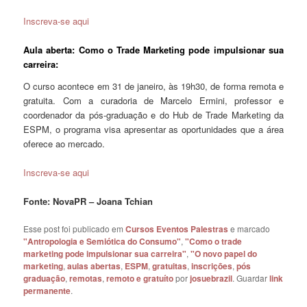
Inscreva-se aqui
Aula aberta: Como o Trade Marketing pode impulsionar sua
carreira:
O curso acontece em 31 de janeiro, às 19h30, de forma remota e
gratuita. Com a curadoria de Marcelo Ermini, professor e
coordenador da pós-graduação e do Hub de Trade Marketing da
ESPM, o programa visa apresentar as oportunidades que a área
oferece ao mercado.
Inscreva-se aqui
Fonte: NovaPR – Joana Tchian
Esse post foi publicado em
Cursos Eventos Palestras
e marcado
"Antropologia e Semiótica do Consumo"
,
"Como o trade
marketing pode impulsionar sua carreira"
,
"O novo papel do
marketing
,
aulas abertas
,
ESPM
,
gratuitas
,
inscrições
,
pós
graduação
,
remotas
,
remoto e gratuíto
por
josuebrazil
. Guardar
link
permanente
.