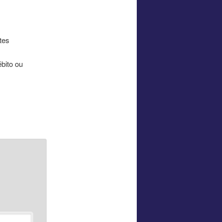
tes
bito ou
*