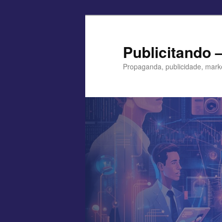
Pular
para
o
Publicitando 
conteúdo
Propaganda, publicidade, mark
principal