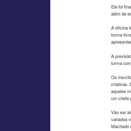
Ele foi fi
além de em
A oficina 
forma livr
apresenta
A previsã
turma com
Os inscrit
criativas.
aqueles m
um chefe 
Vão ser ai
variados 
Machado d