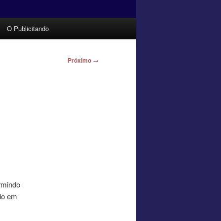
O Publicitando
Próximo
→
rmindo
ado em