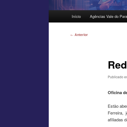
Menu
Início
Agências Vale do Para
principal
Navegação
←
Anterior
de
posts
Red
Publicado 
Oficina d
Estão abe
Ferreira, 
afiliadas