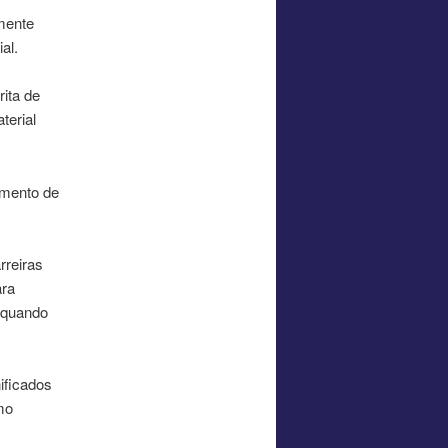
lmente
al.
rita de
terial
amento de
rreiras
ara
 quando
ificados
mo