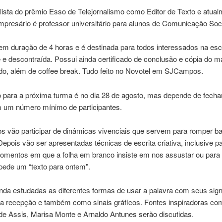
nalista do prêmio Esso de Telejornalismo como Editor de Texto e atua
presário é professor universitário para alunos de Comunicação Soci
tem duração de 4 horas e é destinada para todos interessados na esc
e e descontraída. Possui ainda certificado de conclusão e cópia do ma
do, além de coffee break. Tudo feito no Novotel em SJCampos.
o para a próxima turma é no dia 28 de agosto, mas depende de fech
 um número mínimo de participantes.
os vão participar de dinâmicas vivenciais que servem para romper ba
 Depois vão ser apresentadas técnicas de escrita criativa, inclusive p
omentos em que a folha em branco insiste em nos assustar ou para
pede um “texto para ontem”.
nda estudadas as diferentes formas de usar a palavra com seus sign
na recepção e também como sinais gráficos. Fontes inspiradoras co
e Assis, Marisa Monte e Arnaldo Antunes serão discutidas.