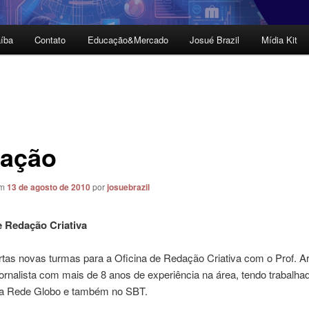
íba
Contato
Educação&Mercado
Josué Brazil
Mídia Kit
ação
em
13 de agosto de 2010
por
josuebrazil
e Redação Criativa
rtas novas turmas para a Oficina de Redação Criativa com o Prof. A
jornalista com mais de 8 anos de experiência na área, tendo trabalh
 da Rede Globo e também no SBT.