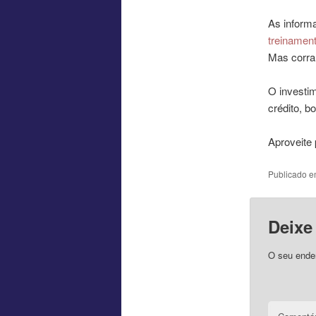
As inform
treinamen
Mas corra
O investi
crédito, b
Aproveite
Publicado 
Deixe
O seu ender