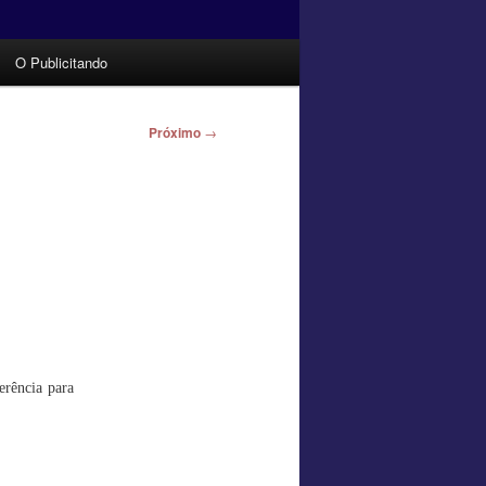
O Publicitando
Próximo
→
erência para