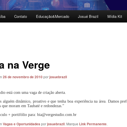
íba
Contato
Educação&Mercado
Josué Brazil
Mídia Kit
a na Verge
em
26 de novembro de 2010
por
josuebrazil
dio está com uma vaga de criação aberta.
 alguém dinâmico, proativo e que tenha boa experiência na área. Damos pref
is que moram em Taubaté e redondezas.”
iculo + portifólio para: bia@vergestudio.com.br
em
Vagas e Oportunidades
por
josuebrazil
. Marque
Link Permanente
.