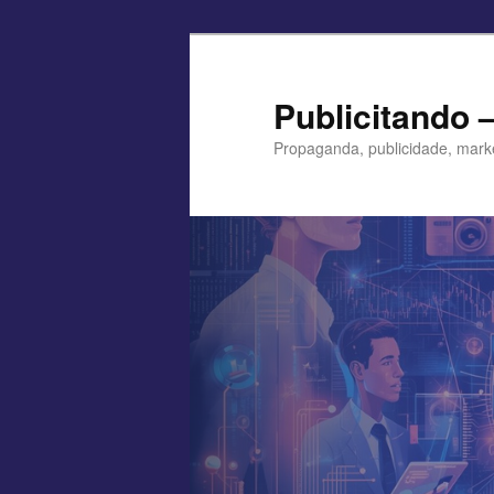
Pular
para
o
Publicitando 
conteúdo
Propaganda, publicidade, mark
principal