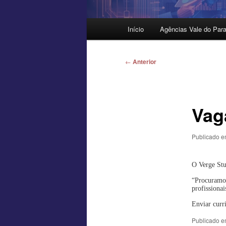
Menu
Início
Agências Vale do Para
principal
Navegação
←
Anterior
de
posts
Vag
Publicado 
O Verge Stu
“Procuramos
profissiona
Enviar curr
Publicado 