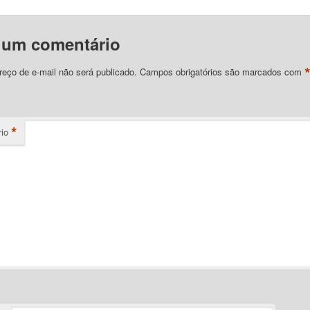
 um comentário
eço de e-mail não será publicado.
Campos obrigatórios são marcados com
*
io