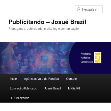
Pular
para
Pesqu
o
conteúdo
Publicitando – Josué Brazil
principal
Propaganda, publicidade, marketing e comunicação
Menu
Início
Agências Vale do Paraíba
Contato
principal
Educação&Mercado
Josué Brazil
Mídia Kit
O Publicitando