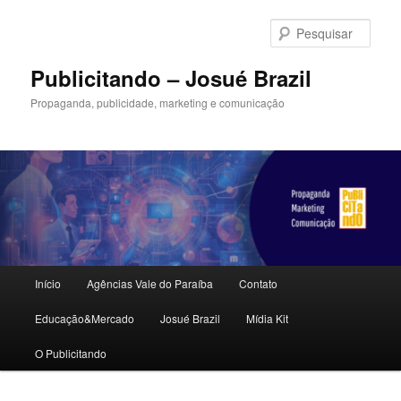
Pular
para
Pesqu
o
conteúdo
Publicitando – Josué Brazil
principal
Propaganda, publicidade, marketing e comunicação
Menu
Início
Agências Vale do Paraíba
Contato
principal
Educação&Mercado
Josué Brazil
Mídia Kit
O Publicitando