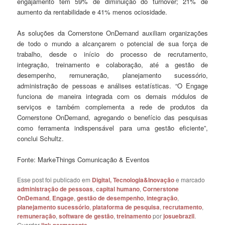
engajamento têm 59% de diminuição do turnover; 21% de
aumento da rentabilidade e 41% menos ociosidade.
As soluções da Cornerstone OnDemand auxiliam organizações
de todo o mundo a alcançarem o potencial de sua força de
trabalho, desde o início do processo de recrutamento,
integração, treinamento e colaboração, até a gestão de
desempenho, remuneração, planejamento sucessório,
administração de pessoas e análises estatísticas. “O Engage
funciona de maneira integrada com os demais módulos de
serviços e também complementa a rede de produtos da
Cornerstone OnDemand, agregando o benefício das pesquisas
como ferramenta indispensável para uma gestão eficiente”,
conclui Schultz.
Fonte: MarkeThings Comunicação & Eventos
Esse post foi publicado em
Digital, Tecnologia&Inovação
e marcado
administração de pessoas
,
capital humano
,
Cornerstone
OnDemand
,
Engage
,
gestão de desempenho
,
integração
,
planejamento sucessório
,
plataforma de pesquisa
,
recrutamento
,
remuneração
,
software de gestão
,
treinamento
por
josuebrazil
.
Guardar
.