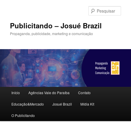
Pular
para
Pesqu
o
conteúdo
Publicitando – Josué Brazil
principal
Propaganda, publicidade, marketing e comunicação
Menu
Início
Agências Vale do Paraíba
Contato
principal
Educação&Mercado
Josué Brazil
Mídia Kit
O Publicitando