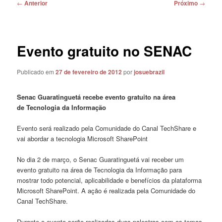
Navegação
←
Anterior
Próximo
→
de
posts
Evento gratuito no SENAC
Publicado em
27 de fevereiro de 2012
por
josuebrazil
Senac Guaratinguetá recebe evento gratuito na área
de Tecnologia da Informação
Evento será realizado pela Comunidade do Canal TechShare e
vai abordar a tecnologia Microsoft SharePoint
No dia 2 de março, o Senac Guaratinguetá vai receber um
evento gratuito na área de Tecnologia da Informação para
mostrar todo potencial, aplicabilidade e benefícios da plataforma
Microsoft SharePoint. A ação é realizada pela Comunidade do
Canal TechShare.
Durante o evento serão realizadas duas palestras com os temas