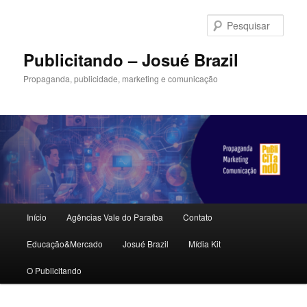
Pular
para
Pesqu
o
conteúdo
Publicitando – Josué Brazil
principal
Propaganda, publicidade, marketing e comunicação
Menu
Início
Agências Vale do Paraíba
Contato
principal
Educação&Mercado
Josué Brazil
Mídia Kit
O Publicitando