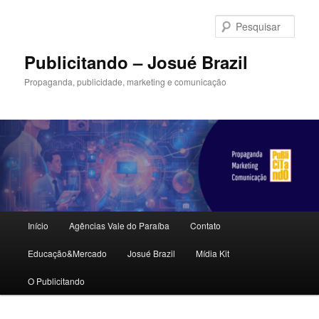
Pular
para
Pesqu
o
conteúdo
Publicitando – Josué Brazil
principal
Propaganda, publicidade, marketing e comunicação
Menu
Início
Agências Vale do Paraíba
Contato
principal
Educação&Mercado
Josué Brazil
Mídia Kit
O Publicitando