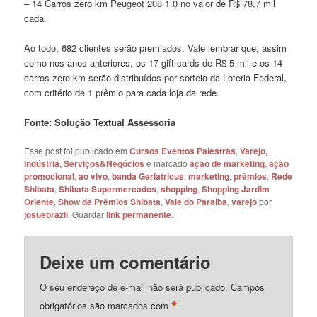
– 14 Carros zero km Peugeot 208 1.0 no valor de R$ 78,7 mil
cada.
Ao todo, 682 clientes serão premiados. Vale lembrar que, assim
como nos anos anteriores, os 17 gift cards de R$ 5 mil e os 14
carros zero km serão distribuídos por sorteio da Loteria Federal,
com critério de 1 prêmio para cada loja da rede.
Fonte: Solução Textual Assessoria
Esse post foi publicado em
Cursos Eventos Palestras
,
Varejo,
Indústria, Serviços&Negócios
e marcado
ação de marketing
,
ação
promocional
,
ao vivo
,
banda Geriatricus
,
marketing
,
prêmios
,
Rede
Shibata
,
Shibata Supermercados
,
shopping
,
Shopping Jardim
Oriente
,
Show de Prêmios Shibata
,
Vale do Paraíba
,
varejo
por
josuebrazil
. Guardar
link permanente
.
Deixe um comentário
O seu endereço de e-mail não será publicado.
Campos
*
obrigatórios são marcados com