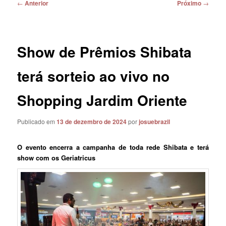
Navegação
←
Anterior
Próximo
→
de
posts
Show de Prêmios Shibata
terá sorteio ao vivo no
Shopping Jardim Oriente
Publicado em
13 de dezembro de 2024
por
josuebrazil
O evento encerra a campanha de toda rede Shibata e terá
show com os Geriatricus