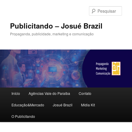
Pular
para
Pesqu
o
conteúdo
Publicitando – Josué Brazil
principal
Propaganda, publicidade, marketing e comunicação
Menu
Início
Agências Vale do Paraíba
Contato
principal
Educação&Mercado
Josué Brazil
Mídia Kit
O Publicitando