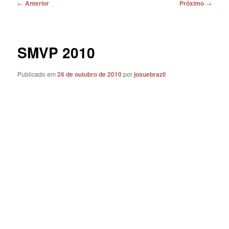
Navegação
←
Anterior
Próximo
→
de
posts
SMVP 2010
Publicado em
26 de outubro de 2010
por
josuebrazil