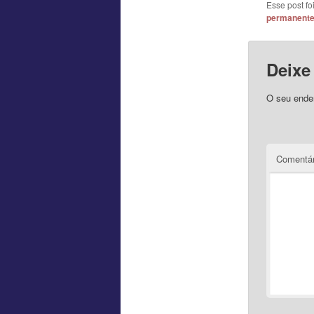
Esse post f
permanent
Deixe
O seu ender
Comentár