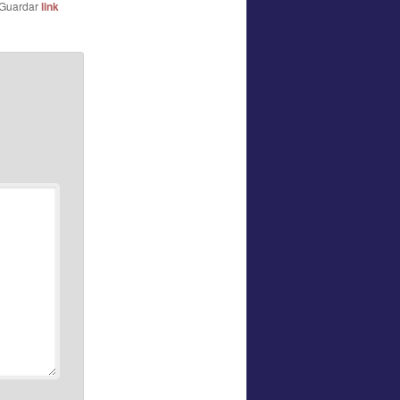
 Guardar
link
*