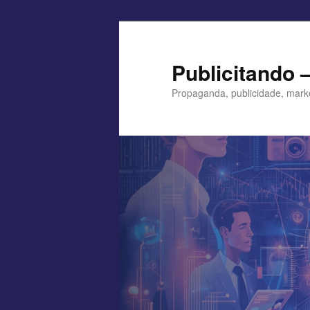
Pular
para
o
Publicitando 
conteúdo
Propaganda, publicidade, mark
principal