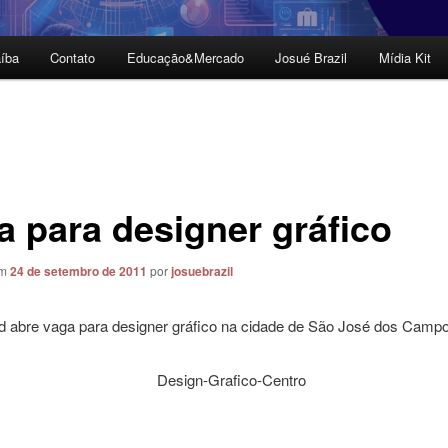
íba
Contato
Educação&Mercado
Josué Brazil
Mídia Kit
a para designer gráfico
em
24 de setembro de 2011
por
josuebrazil
 abre vaga para designer gráfico na cidade de São José dos Camp
s