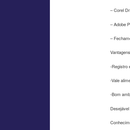
– Corel D
– Adobe Ph
– Fechame
Vantagen
-Registro 
-Vale alim
-Bom ambi
Desejável
Conhecim