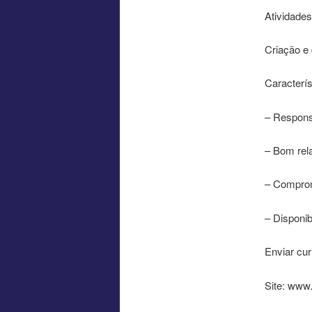
Atividades
Criação e 
Caracterís
– Responsa
– Bom rel
– Compro
– Disponib
Enviar cu
Site: www