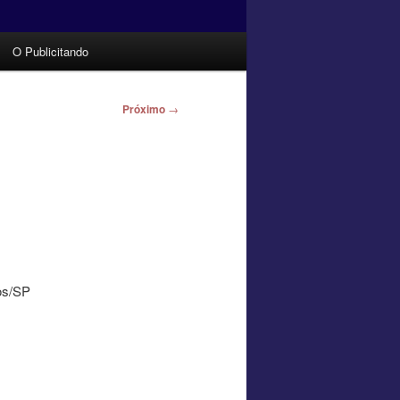
O Publicitando
Próximo
→
os/SP