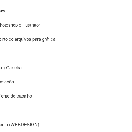
raw
otoshop e Illustrator
nto de arquivos para gráfica
s
em Carteira
entação
ente de trabalho
ento (WEBDESIGN)