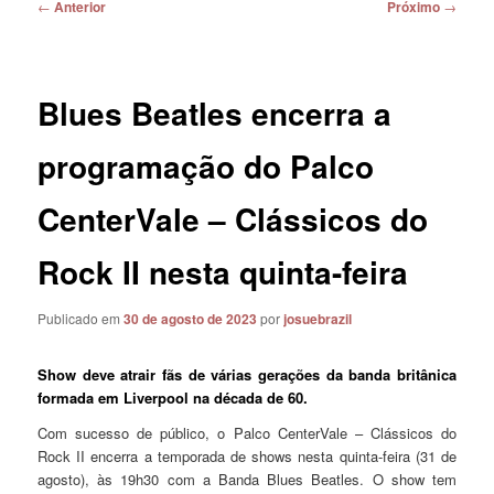
Navegação
←
Anterior
Próximo
→
de
posts
Blues Beatles encerra a
programação do Palco
CenterVale – Clássicos do
Rock II nesta quinta-feira
Publicado em
30 de agosto de 2023
por
josuebrazil
Show deve atrair fãs de várias gerações da banda britânica
formada em Liverpool na década de 60.
Com sucesso de público, o Palco CenterVale – Clássicos do
Rock II encerra a temporada de shows nesta quinta-feira (31 de
agosto), às 19h30 com a Banda Blues Beatles. O show tem