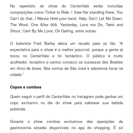
No repertório do show do CenterVale estão incluídas
composições como Ticket to Ride, I Saw Her standing there, You
Can’t do that, I Wanna Hold your hand, Help, Don’t Let Me Down,
The Word, One After 909, Yesterday, Love me Do, Twist and
Shout, Cant By Me Love, Oh Darling, entre outras.
O baterista Fred Barley deixa um recado para os fãs: “A
expectativa para o show é a melhor possível, porque a gente já
tocou no CenterVale e foi fantástico. O público é muito
acolhedor, receptivo e cantou conosco os sucessos dos Beatles
em ritmo de blues. Nós somos de São José e adoramos tocar na
cidade.”
Copos e combos
Quem seguir o perfil do CenterVale no Instagram pode ganhar um
copo exclusivo no dia do show para saborear sua bebida
preferida.
Durante o show combos exclusivos das operações de
gastronomia estarão disponíveis no app do shopping. É só