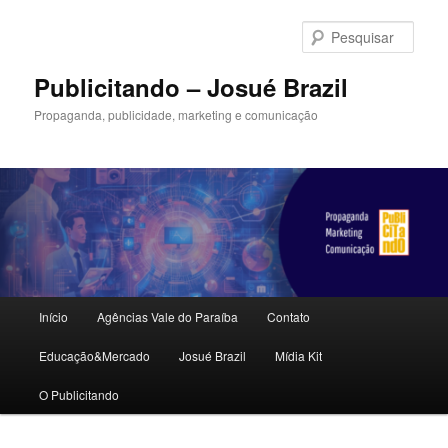
Pular
para
Pesqu
o
conteúdo
Publicitando – Josué Brazil
principal
Propaganda, publicidade, marketing e comunicação
Menu
Início
Agências Vale do Paraíba
Contato
principal
Educação&Mercado
Josué Brazil
Mídia Kit
O Publicitando