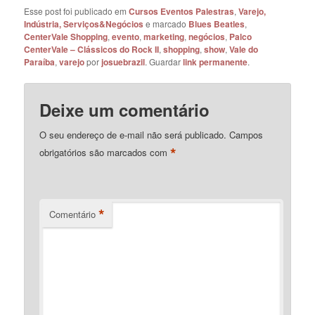
Esse post foi publicado em
Cursos Eventos Palestras
,
Varejo,
Indústria, Serviços&Negócios
e marcado
Blues Beatles
,
CenterVale Shopping
,
evento
,
marketing
,
negócios
,
Palco
CenterVale – Clássicos do Rock II
,
shopping
,
show
,
Vale do
Paraíba
,
varejo
por
josuebrazil
. Guardar
link permanente
.
Deixe um comentário
O seu endereço de e-mail não será publicado.
Campos
*
obrigatórios são marcados com
*
Comentário