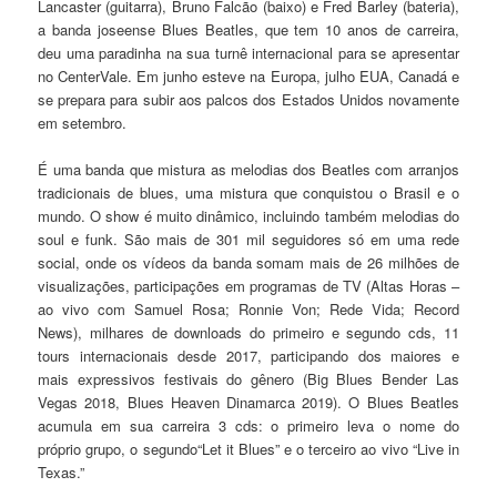
Lancaster (guitarra), Bruno Falcão (baixo) e Fred Barley (bateria),
a banda joseense Blues Beatles, que tem 10 anos de carreira,
deu uma paradinha na sua turnê internacional para se apresentar
no CenterVale. Em junho esteve na Europa, julho EUA, Canadá e
se prepara para subir aos palcos dos Estados Unidos novamente
em setembro.
É uma banda que mistura as melodias dos Beatles com arranjos
tradicionais de blues, uma mistura que conquistou o Brasil e o
mundo. O show é muito dinâmico, incluindo também melodias do
soul e funk. São mais de 301 mil seguidores só em uma rede
social, onde os vídeos da banda somam mais de 26 milhões de
visualizações, participações em programas de TV (Altas Horas –
ao vivo com Samuel Rosa; Ronnie Von; Rede Vida; Record
News), milhares de downloads do primeiro e segundo cds, 11
tours internacionais desde 2017, participando dos maiores e
mais expressivos festivais do gênero (Big Blues Bender Las
Vegas 2018, Blues Heaven Dinamarca 2019). O Blues Beatles
acumula em sua carreira 3 cds: o primeiro leva o nome do
próprio grupo, o segundo“Let it Blues” e o terceiro ao vivo “Live in
Texas.”