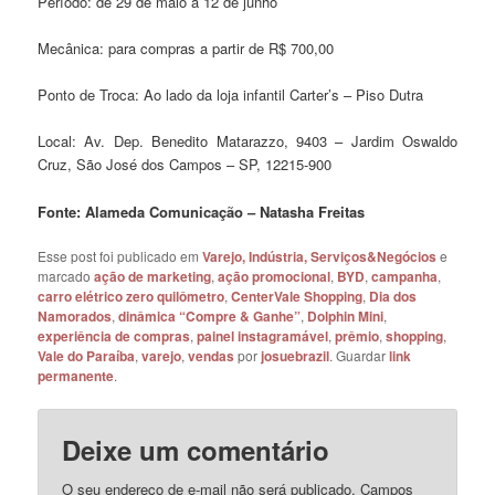
Período: de 29 de maio a 12 de junho
Mecânica: para compras a partir de R$ 700,00
Ponto de Troca: Ao lado da loja infantil Carter’s – Piso Dutra
Local: Av. Dep. Benedito Matarazzo, 9403 – Jardim Oswaldo
Cruz, São José dos Campos – SP, 12215-900
Fonte: Alameda Comunicação – Natasha Freitas
Esse post foi publicado em
Varejo, Indústria, Serviços&Negócios
e
marcado
ação de marketing
,
ação promocional
,
BYD
,
campanha
,
carro elétrico zero quilômetro
,
CenterVale Shopping
,
Dia dos
Namorados
,
dinâmica “Compre & Ganhe”
,
Dolphin Mini
,
experiência de compras
,
painel instagramável
,
prêmio
,
shopping
,
Vale do Paraíba
,
varejo
,
vendas
por
josuebrazil
. Guardar
link
permanente
.
Deixe um comentário
O seu endereço de e-mail não será publicado.
Campos