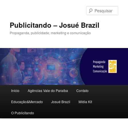
Pular
para
Pesqu
o
conteúdo
Publicitando – Josué Brazil
principal
Propaganda, publicidade, marketing e comunicação
Menu
Início
Agências Vale do Paraíba
Contato
principal
Educação&Mercado
Josué Brazil
Mídia Kit
O Publicitando