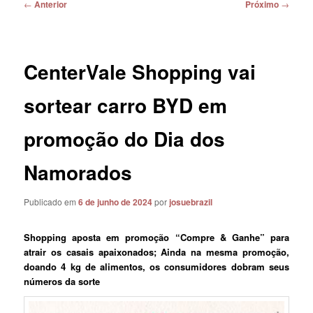
Navegação
←
Anterior
Próximo
→
de
posts
CenterVale Shopping vai
sortear carro BYD em
promoção do Dia dos
Namorados
Publicado em
6 de junho de 2024
por
josuebrazil
Shopping aposta em promoção “Compre & Ganhe” para
atrair os casais apaixonados; Ainda na mesma promoção,
doando 4 kg de alimentos, os consumidores dobram seus
números da sorte