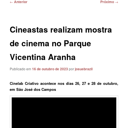
Navegação
←
Anterior
Próximo
→
de
posts
Cineastas realizam mostra
de cinema no Parque
Vicentina Aranha
Publicado em
16 de outubro de 2023
por
josuebrazil
Cinelab Criativo acontece nos dias 26, 27 e 28 de outubro,
em São José dos Campos