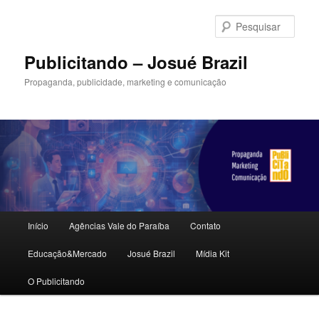
Pular
para
Pesqu
o
conteúdo
Publicitando – Josué Brazil
principal
Propaganda, publicidade, marketing e comunicação
Menu
Início
Agências Vale do Paraíba
Contato
principal
Educação&Mercado
Josué Brazil
Mídia Kit
O Publicitando