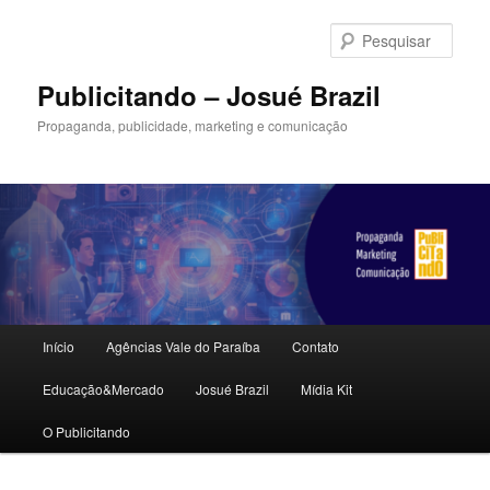
Pular
para
Pesqu
o
conteúdo
Publicitando – Josué Brazil
principal
Propaganda, publicidade, marketing e comunicação
Menu
Início
Agências Vale do Paraíba
Contato
principal
Educação&Mercado
Josué Brazil
Mídia Kit
O Publicitando