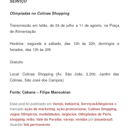
SERVIÇO
Olimpíadas no Colinas Shopping
Transmissão em telão, de 24 de julho a 11 de agosto, na Praça
de Alimentação
Horários: segunda a sábado, das 10h às 22h; domingos e
feriados, das 13h às 20h
Gratuito
Local: Colinas Shopping (Av. São João, 2.200, Jardim das
Colinas, São José dos Campos)
Fonte: Cabana – Filipe Manoukian
Esse post foi publicado em
Varejo, Indústria, Serviços&Negócios
e
marcado
ação de marketing
,
ação promocional
,
Colinas Shopping
,
Jogos Olímpicos
,
modalidades
,
negócios
,
Olimpíadas de Paris
,
shopping
,
telão
,
Vale do Paraíba
,
varejo
,
vendas
por
josuebrazil
.
Guardar
link permanente
.