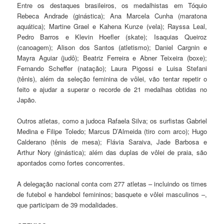
Entre os destaques brasileiros, os medalhistas em Tóquio
Rebeca Andrade (ginástica); Ana Marcela Cunha (maratona
aquática); Martine Grael e Kahena Kunze (vela); Rayssa Leal,
Pedro Barros e Klevin Hoefler (skate); Isaquias Queiroz
(canoagem); Alison dos Santos (atletismo); Daniel Cargnin e
Mayra Aguiar (judô); Beatriz Ferreira e Abner Teixeira (boxe);
Fernando Scheffer (natação); Laura Pigossi e Luisa Stefani
(tênis), além da seleção feminina de vôlei, vão tentar repetir o
feito e ajudar a superar o recorde de 21 medalhas obtidas no
Japão.
Outros atletas, como a judoca Rafaela Silva; os surfistas Gabriel
Medina e Filipe Toledo; Marcus D’Almeida (tiro com arco); Hugo
Calderano (tênis de mesa); Flávia Saraiva, Jade Barbosa e
Arthur Nory (ginástica); além das duplas de vôlei de praia, são
apontados como fortes concorrentes.
A delegação nacional conta com 277 atletas – incluindo os times
de futebol e handebol femininos; basquete e vôlei masculinos –,
que participam de 39 modalidades.