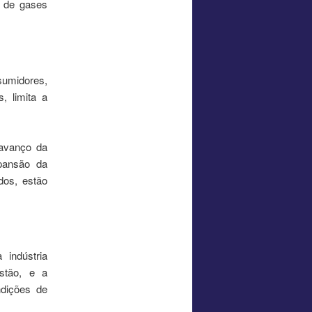
o de gases
sumidores,
, limita a
 avanço da
xpansão da
dos, estão
indústria
ustão, e a
ndições de