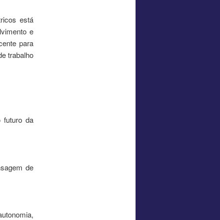
ricos está
lvimento e
cente para
de trabalho
 futuro da
ensagem de
autonomia,