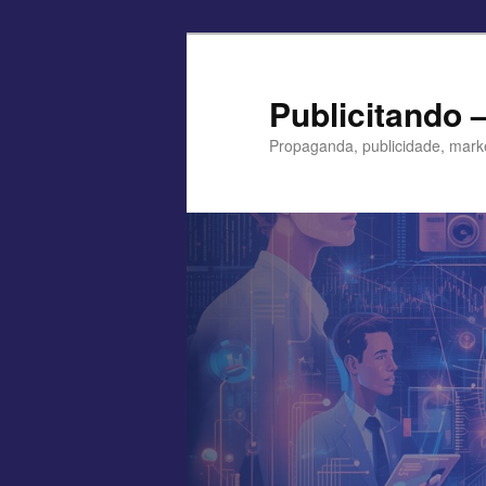
Pular
para
o
Publicitando 
conteúdo
Propaganda, publicidade, mark
principal