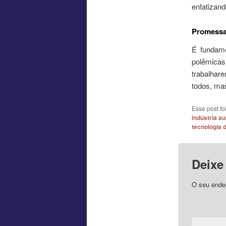
enfatizand
Promessas
É fundame
polêmicas
trabalhar
todos, mas
Esse post f
indústria au
tecnologia 
Deixe
O seu ender