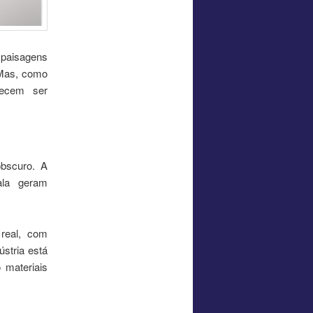
paisagens
 Mas, como
recem ser
obscuro. A
ala geram
real, com
ústria está
 materiais