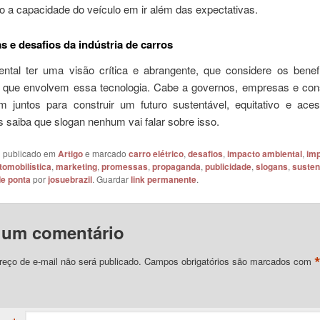
o a capacidade do veículo em ir além das expectativas.
 e desafios da indústria de carros
ntal ter uma visão crítica e abrangente, que considere os benef
 que envolvem essa tecnologia. Cabe a governos, empresas e co
em juntos para construir um futuro sustentável, equitativo e aces
 saiba que slogan nenhum vai falar sobre isso.
oi publicado em
Artigo
e marcado
carro elétrico
,
desafios
,
impacto ambiental
,
imp
tomobilística
,
marketing
,
promessas
,
propaganda
,
publicidade
,
slogans
,
susten
de ponta
por
josuebrazil
. Guardar
link permanente
.
 um comentário
eço de e-mail não será publicado.
Campos obrigatórios são marcados com