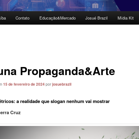
íba
Contato
Educação&Mercado
Josué Brazil
Mídia Kit
una Propaganda&Arte
em
15 de fevereiro de 2024
por
josuebrazil
étricos: a realidade que slogan nenhum vai mostrar
erra Cruz