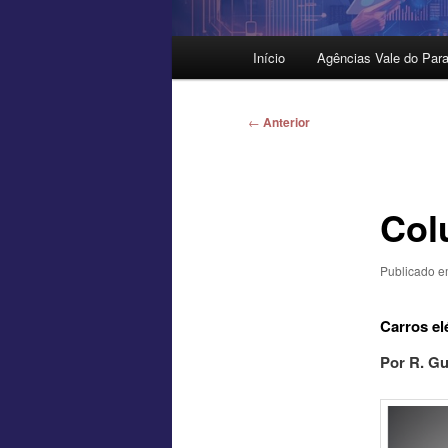
Menu
Início
Agências Vale do Para
principal
Navegação
←
Anterior
de
posts
Col
Publicado 
Carros el
Por R. Gu