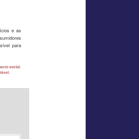
ícios e as
nsumidores
sível para
acto social
,
tável
,
*