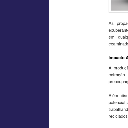
As propa
exuberant
em qualq
examinado
Impacto A
A produçã
extração
preocupaç
Além dis
potencial 
trabalhan
reciclados