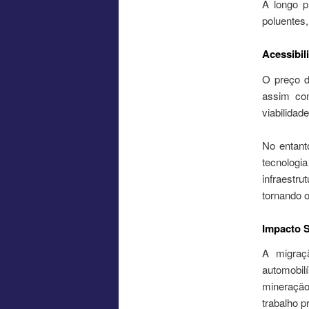
A longo p
poluentes
Acessibil
O preço d
assim com
viabilida
No entant
tecnologi
infraestr
tornando o
Impacto S
A migraç
automobil
mineração
trabalho p