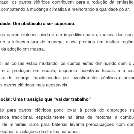
razo, os carros elétricos contribuem para a redução da emissã
, combatendo a mudança climática e melhorando a qualidade do ar.
idade: Um obstáculo a ser superado.
os carros elétricos ainda é um impeditivo para a maioria dos con
o a infraestrutura de recarga, ainda precária em muitas regiões
de da adoção em massa.
o, as coisas estão mudando: os custos estão diminuindo com o
a e a produção em escala, enquanto incentivos fiscais e a e
utura de recarga, impulsionados por investimentos públicos e priva
s carros elétricos mais acessíveis.
ocial: Uma transição que “vai dar trabalho”
ão para carros elétricos pode levar à perda de empregos na 
ística tradicional, especialmente na área de motores a comb
 de minerais raros para baterias levanta preocupações com co
recárias e violações de direitos humanos.