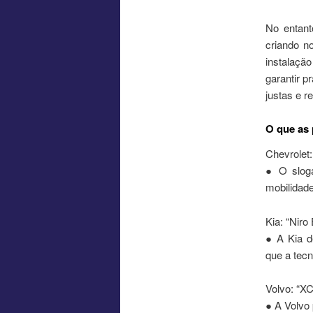
No entant
criando n
instalaçã
garantir p
justas e r
O que as 
Chevrolet: 
● O sloga
mobilidade
Kia: “Niro
● A Kia d
que a tecn
Volvo: “XC
● A Volvo