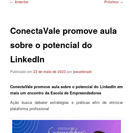
Navegação
←
Anterior
Próximo
→
de
posts
ConectaVale promove aula
sobre o potencial do
LinkedIn
Publicado em
22 de maio de 2023
por
josuebrazil
ConectaVale promove aula sobre o potencial do LinkedIn em
mais um encontro da Escola de Empreendedores
Ação busca debater estratégias e práticas afim de otimizar
plataforma profissional