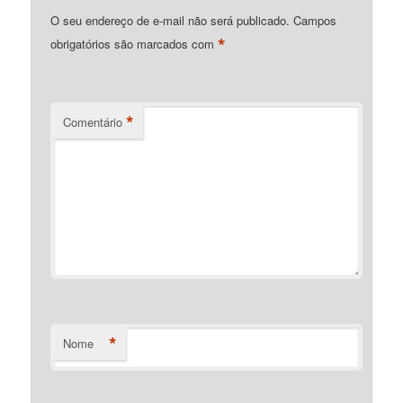
O seu endereço de e-mail não será publicado.
Campos
*
obrigatórios são marcados com
*
Comentário
*
Nome