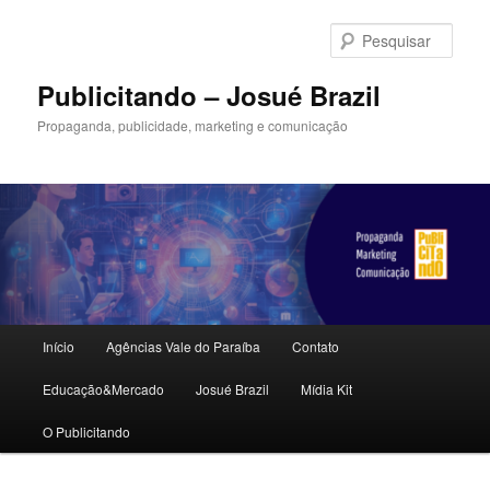
Pular
para
Pesqu
o
conteúdo
Publicitando – Josué Brazil
principal
Propaganda, publicidade, marketing e comunicação
Menu
Início
Agências Vale do Paraíba
Contato
principal
Educação&Mercado
Josué Brazil
Mídia Kit
O Publicitando