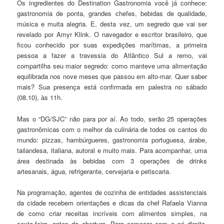
Os ingredientes do Destination Gastronomia você já conhece:
gastronomia de ponta, grandes chefes, bebidas de qualidade,
música e muita alegria. E, desta vez, um segredo que vai ser
revelado por Amyr Klink. O navegador e escritor brasileiro, que
ficou conhecido por suas expedições marítimas, a primeira
pessoa a fazer a travessia do Atlântico Sul a remo, vai
compartilha seu maior segredo: como manteve uma alimentação
equilibrada nos nove meses que passou em alto-mar. Quer saber
mais? Sua presença está confirmada em palestra no sábado
(08.10), às 11h.
Mas o “DG/SJC” não para por aí. Ao todo, serão 25 operações
gastronômicas com o melhor da culinária de todos os cantos do
mundo: pizzas, hambúrgueres, gastronomia portuguesa, árabe,
tailandesa, italiana, autoral e muito mais. Para acompanhar, uma
área destinada às bebidas com 3 operações de drinks
artesanais, água, refrigerante, cervejaria e petiscaria.
Na programação, agentes de cozinha de entidades assistenciais
da cidade recebem orientações e dicas da chef Rafaela Vianna
de como criar receitas incríveis com alimentos simples, na
sexta-feira, antes da abertura. Para começar com o pé direito,