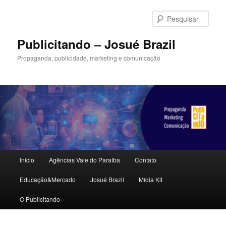
Pular
para
Pesqu
o
conteúdo
Publicitando – Josué Brazil
principal
Propaganda, publicidade, marketing e comunicação
Menu
Início
Agências Vale do Paraíba
Contato
principal
Educação&Mercado
Josué Brazil
Mídia Kit
O Publicitando