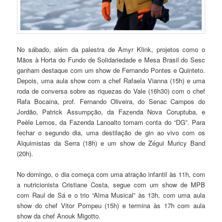
No sábado, além da palestra de Amyr Klink, projetos como o
Mãos à Horta do Fundo de Solidariedade e Mesa Brasil do Sesc
ganham destaque com um show de Fernando Pontes e Quinteto.
Depois, uma aula show com a chef Rafaela Vianna (15h) e uma
roda de conversa sobre as riquezas do Vale (16h30) com o chef
Rafa Bocaina, prof. Fernando Oliveira, do Senac Campos do
Jordão, Patrick Assumpção, da Fazenda Nova Coruptuba, e
Peèle Lemos, da Fazenda Lanoalto tomam conta do “DG”. Para
fechar o segundo dia, uma destilação de gin ao vivo com os
Alquimistas da Serra (18h) e um show de Zégui Muricy Band
(20h).
No domingo, o dia começa com uma atração infantil às 11h, com
a nutricionista Cristiane Costa, segue com um show de MPB
com Raul de Sá e o trio “Alma Musical” às 13h, com uma aula
show do chef Vitor Pompeu (15h) e termina às 17h com aula
show da chef Anouk Migotto.