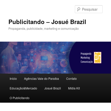
Pular
para
Pesqu
o
conteúdo
Publicitando – Josué Brazil
principal
Propaganda, publicidade, marketing e comunicação
Menu
Início
Agências Vale do Paraíba
Contato
principal
Educação&Mercado
Josué Brazil
Mídia Kit
O Publicitando