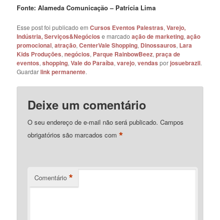
Fonte: Alameda Comunicação – Patrícia Lima
Esse post foi publicado em
Cursos Eventos Palestras
,
Varejo,
Indústria, Serviços&Negócios
e marcado
ação de marketing
,
ação
promocional
,
atração
,
CenterVale Shopping
,
Dinossauros
,
Lara
Kids Produções
,
negócios
,
Parque RainbowBeez
,
praça de
eventos
,
shopping
,
Vale do Paraíba
,
varejo
,
vendas
por
josuebrazil
.
Guardar
link permanente
.
Deixe um comentário
O seu endereço de e-mail não será publicado.
Campos
*
obrigatórios são marcados com
*
Comentário