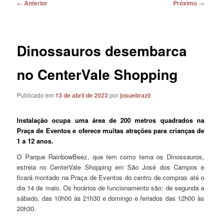
Navegação
←
Anterior
Próximo
→
de
posts
Dinossauros desembarca
no CenterVale Shopping
Publicado em
13 de abril de 2023
por
josuebrazil
Instalação ocupa uma área de 200 metros quadrados na
Praça de Eventos e oferece muitas atrações para crianças de
1 a 12 anos.
O Parque RainbowBeez, que tem como tema os Dinossauros,
estreia no CenterVale Shopping em São José dos Campos e
ficará montado na Praça de Eventos do centro de compras até o
dia 14 de maio. Os horários de funcionamento são: de segunda a
sábado, das 10h00 às 21h30 e domingo e feriados das 12h00 às
20h30.