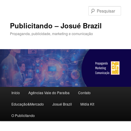
Pular
para
Pesqu
o
conteúdo
Publicitando – Josué Brazil
principal
Propaganda, publicidade, marketing e comunicação
Menu
Início
Agências Vale do Paraíba
Contato
principal
Educação&Mercado
Josué Brazil
Mídia Kit
O Publicitando