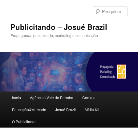
Pular
para
Pesqu
o
conteúdo
Publicitando – Josué Brazil
principal
Propaganda, publicidade, marketing e comunicação
Menu
Início
Agências Vale do Paraíba
Contato
principal
Educação&Mercado
Josué Brazil
Mídia Kit
O Publicitando