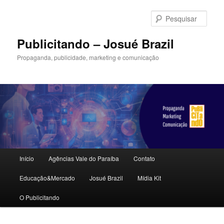
Pular
para
Pesqu
o
conteúdo
Publicitando – Josué Brazil
principal
Propaganda, publicidade, marketing e comunicação
Menu
Início
Agências Vale do Paraíba
Contato
principal
Educação&Mercado
Josué Brazil
Mídia Kit
O Publicitando