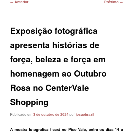
Navegação
←
Anterior
Próximo
→
de
posts
Exposição fotográfica
apresenta histórias de
força, beleza e força em
homenagem ao Outubro
Rosa no CenterVale
Shopping
Publicado em
3 de outubro de 2024
por
josuebrazil
A mostra fotográfica ficará no Piso Vale, entre os dias 14 e