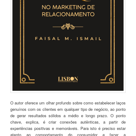
O autor oferece um olhar profundo sobre como estabelecer laços
genuínos com os clientes em qualquer tipo de negócio, ao ponto
de gerar resultados sólidos a médio e longo prazo. O ponto
chave, explica, é criar conexões autênticas, a partir de
experiências positivas e memoráveis. Para isto é preciso estar
atento ao comportamento do consumidor e fazer a