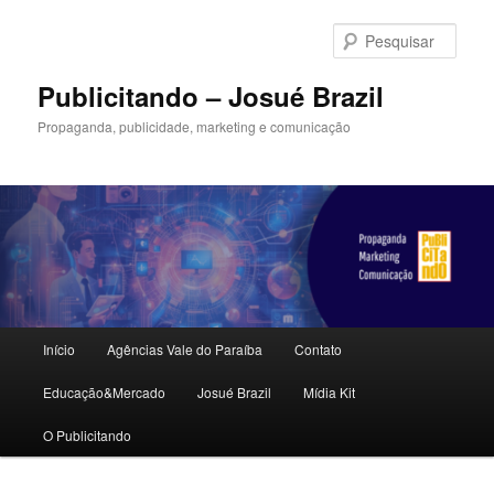
Pular
para
Pesqu
o
conteúdo
Publicitando – Josué Brazil
principal
Propaganda, publicidade, marketing e comunicação
Menu
Início
Agências Vale do Paraíba
Contato
principal
Educação&Mercado
Josué Brazil
Mídia Kit
O Publicitando