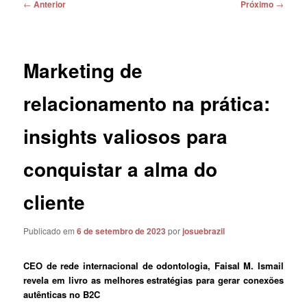
Navegação
←
Anterior
Próximo
→
de
posts
Marketing de
relacionamento na prática:
insights valiosos para
conquistar a alma do
cliente
Publicado em
6 de setembro de 2023
por
josuebrazil
CEO de rede internacional de odontologia, Faisal M. Ismail
revela em livro as melhores estratégias para gerar conexões
autênticas no B2C