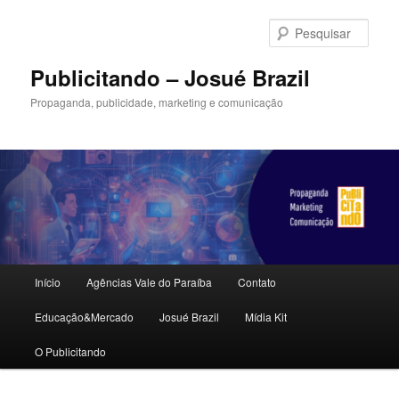
Pular
para
Pesqu
o
conteúdo
Publicitando – Josué Brazil
principal
Propaganda, publicidade, marketing e comunicação
Menu
Início
Agências Vale do Paraíba
Contato
principal
Educação&Mercado
Josué Brazil
Mídia Kit
O Publicitando