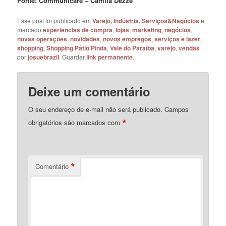
Fonte: Communicare – Camila Dezze
Esse post foi publicado em
Varejo, Indústria, Serviços&Negócios
e
marcado
experiências de compra
,
lojas
,
marketing
,
negócios
,
novas operações
,
novidades
,
novos empregos
,
serviços e lazer
,
shopping
,
Shopping Pátio Pinda
,
Vale do Paraíba
,
varejo
,
vendas
por
josuebrazil
. Guardar
link permanente
.
Deixe um comentário
O seu endereço de e-mail não será publicado.
Campos
*
obrigatórios são marcados com
*
Comentário