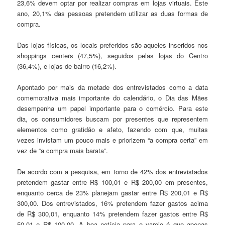
23,6% devem optar por realizar compras em lojas virtuais. Este
ano, 20,1% das pessoas pretendem utilizar as duas formas de
compra.
Das lojas físicas, os locais preferidos são aqueles inseridos nos
shoppings centers (47,5%), seguidos pelas lojas do Centro
(36,4%), e lojas de bairro (16,2%).
Apontado por mais da metade dos entrevistados como a data
comemorativa mais importante do calendário, o Dia das Mães
desempenha um papel importante para o comércio. Para este
dia, os consumidores buscam por presentes que representem
elementos como gratidão e afeto, fazendo com que, muitas
vezes invistam um pouco mais e priorizem “a compra certa” em
vez de “a compra mais barata”.
De acordo com a pesquisa, em torno de 42% dos entrevistados
pretendem gastar entre R$ 100,01 e R$ 200,00 em presentes,
enquanto cerca de 23% planejam gastar entre R$ 200,01 e R$
300,00. Dos entrevistados, 16% pretendem fazer gastos acima
de R$ 300,01, enquanto 14% pretendem fazer gastos entre R$
50,01 e R$ 100,00. A boa notícia para o varejo é que apenas