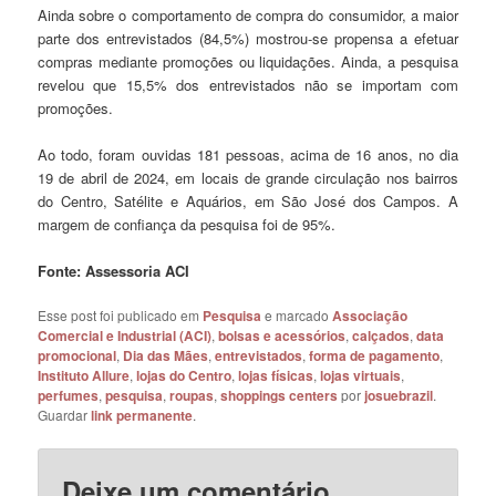
Ainda sobre o comportamento de compra do consumidor, a maior
parte dos entrevistados (84,5%) mostrou-se propensa a efetuar
compras mediante promoções ou liquidações. Ainda, a pesquisa
revelou que 15,5% dos entrevistados não se importam com
promoções.
Ao todo, foram ouvidas 181 pessoas, acima de 16 anos, no dia
19 de abril de 2024, em locais de grande circulação nos bairros
do Centro, Satélite e Aquários, em São José dos Campos. A
margem de confiança da pesquisa foi de 95%.
Fonte: Assessoria ACI
Esse post foi publicado em
Pesquisa
e marcado
Associação
Comercial e Industrial (ACI)
,
bolsas e acessórios
,
calçados
,
data
promocional
,
Dia das Mães
,
entrevistados
,
forma de pagamento
,
Instituto Allure
,
lojas do Centro
,
lojas físicas
,
lojas virtuais
,
perfumes
,
pesquisa
,
roupas
,
shoppings centers
por
josuebrazil
.
Guardar
link permanente
.
Deixe um comentário