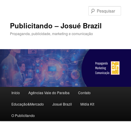
Pular
para
Pesqu
o
conteúdo
Publicitando – Josué Brazil
principal
Propaganda, publicidade, marketing e comunicação
Menu
Início
Agências Vale do Paraíba
Contato
principal
Educação&Mercado
Josué Brazil
Mídia Kit
O Publicitando