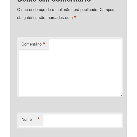
O seu endereço de e-mail não será publicado.
Campos
*
obrigatórios são marcados com
*
Comentário
*
Nome