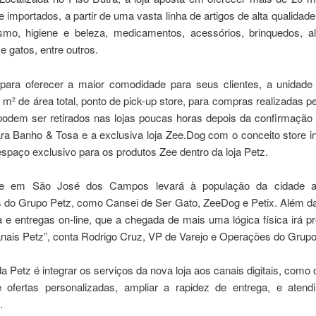
e importados, a partir de uma vasta linha de artigos de alta qualidad
smo, higiene e beleza, medicamentos, acessórios, brinquedos, a
e gatos, entre outros.
para oferecer a maior comodidade para seus clientes, a unidade
m² de área total, ponto de pick-up store, para compras realizadas p
 podem ser retirados nas lojas poucas horas depois da confirmação
ra Banho & Tosa e a exclusiva loja Zee.Dog com o conceito store in
espaço exclusivo para os produtos Zee dentro da loja Petz.
de em São José dos Campos levará à população da cidade 
s do Grupo Petz, como Cansei de Ser Gato, ZeeDog e Petix. Além da 
e entregas on-line, que a chegada de mais uma lógica física irá p
nais Petz”, conta Rodrigo Cruz, VP de Varejo e Operações do Grupo
a Petz é integrar os serviços da nova loja aos canais digitais, como
 ofertas personalizadas, ampliar a rapidez de entrega, e atend
.