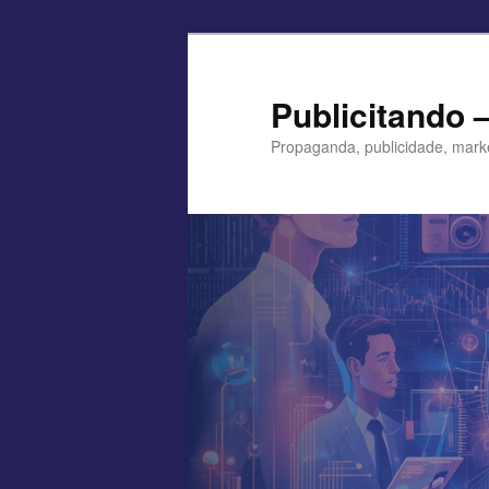
Pular
para
o
Publicitando 
conteúdo
Propaganda, publicidade, mark
principal