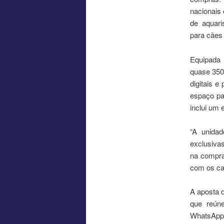
nacionais 
de aquari
para cães 
Equipada 
quase 350 
digitais e
espaço pa
inclui um 
“A unida
exclusiva
na compra 
com os ca
A aposta d
que reúne
WhatsApp