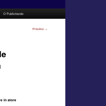
O Publicitando
Próximo
→
de
a
e in store