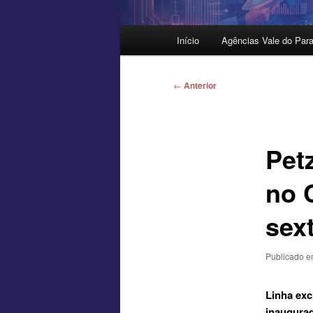
Menu
Início
Agências Vale do Para
principal
Navegação
←
Anterior
de
posts
Pet
no 
sext
Publicado 
Linha exc
inaugurad