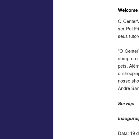
Welcome
O CenterV
ser Pet Fr
seus tuto
“O Center
sempre es
pets. Alé
o shoppin
nosso sho
André San
Serviço
Inaugura
Data: 19 d