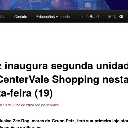
íba
Contato
Educação&Mercado
Josué Brazil
Mídia Kit
z inaugura segunda unida
CenterVale Shopping nest
a-feira (19)
em
19 de julho de 2024
por
josuebrazil
lusiva Zee.Dog, marca do Grupo Petz, terá sua primeira loja stor
a no Vale do Paraíba