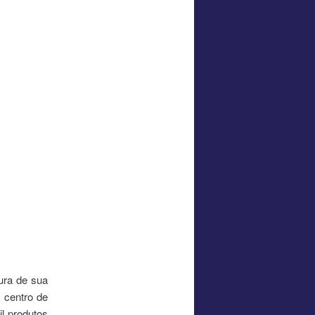
ura de sua
 centro de
l produtos