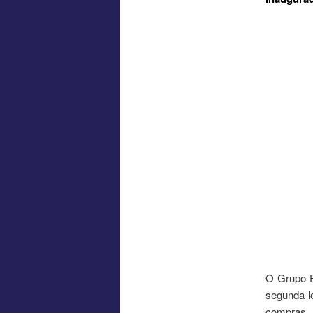
O Grupo P
segunda l
compras. 