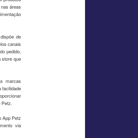
e nas áreas
limentação
 dispõe de
elos canais
 do pedido,
 store que
as marcas
facilidade
roporcionar
 Petz.
 o App Petz
imento via