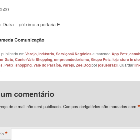
10h00
o Dutra – próxima a portaria E
lameda Comunicação
oi publicado em
Varejo, Indústria, Serviços&Negócios
e marcado
App Petz
,
canais
er Gato
,
CenterVale Shopping
,
empreendedorismo
,
Grupo Petz
,
loja store in st
os
,
Petix
,
shopping
,
Vale do Paraíba
,
varejo
,
Zee.Dog
por
josuebrazil
. Guardar
lin
e
.
 um comentário
eço de e-mail não será publicado.
Campos obrigatórios são marcados com
*
io