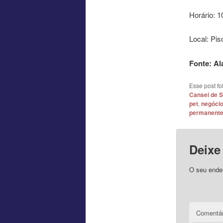
Horário: 
Local: Pis
Fonte: A
Esse post f
Cansei de S
pet
,
negóci
permanent
Deixe
O seu ender
Comentár