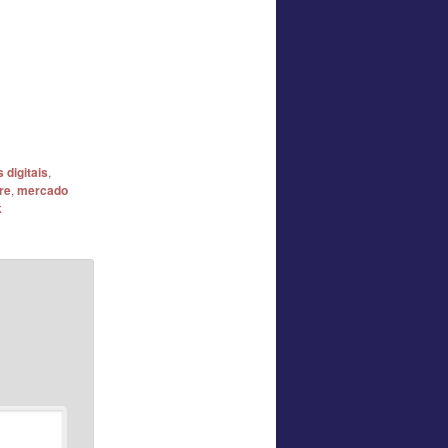
 digitais
,
ore
,
mercado
k
*