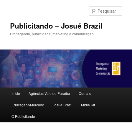
Pular
para
Pesqu
o
conteúdo
Publicitando – Josué Brazil
principal
Propaganda, publicidade, marketing e comunicação
Menu
Início
Agências Vale do Paraíba
Contato
principal
Educação&Mercado
Josué Brazil
Mídia Kit
O Publicitando