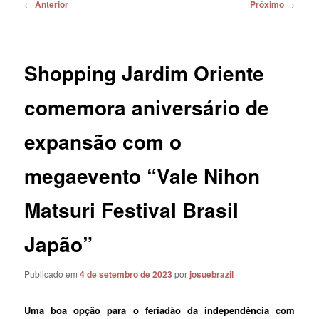
Navegação
←
Anterior
Próximo
→
de
posts
Shopping Jardim Oriente
comemora aniversário de
expansão com o
megaevento “Vale Nihon
Matsuri Festival Brasil
Japão”
Publicado em
4 de setembro de 2023
por
josuebrazil
Uma boa opção para o feriadão da independência com