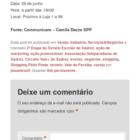
Data: 29 de junho
Hora: a partir das 14h30
Local: Próximo à Loja 1 a 99
Fonte: Communicare – Camila Dezze SPP
Esse post foi publicado em
Varejo, Indústria, Serviços&Negócios
e
marcado
2ª Etapa do Torneio Escolar de Xadrez
,
ação de
marketing
,
ação promocional
,
Associação Valeparaibana de
Xadrez
,
Circuito Vale+ de Xadrez
,
evento
,
negócios
,
shopping
,
Shopping Pátio Pinda
,
torneio
,
Vale do Paraíba
,
varejo
por
josuebrazil
. Guardar
link permanente
.
Deixe um comentário
O seu endereço de e-mail não será publicado.
Campos
*
obrigatórios são marcados com
*
Comentário