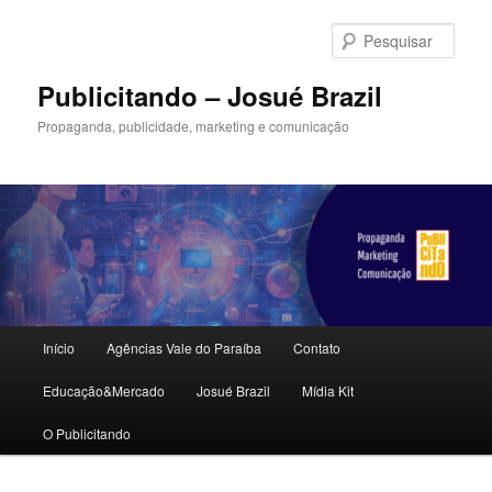
Pular
para
Pesqu
o
conteúdo
Publicitando – Josué Brazil
principal
Propaganda, publicidade, marketing e comunicação
Menu
Início
Agências Vale do Paraíba
Contato
principal
Educação&Mercado
Josué Brazil
Mídia Kit
O Publicitando