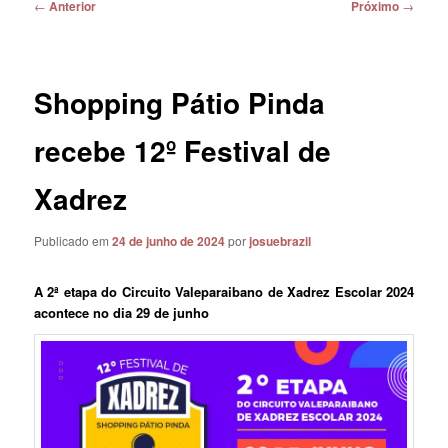
Navegação
←
Anterior
Próximo
→
de
posts
Shopping Pátio Pinda
recebe 12º Festival de
Xadrez
Publicado em
24 de junho de 2024
por
josuebrazil
A 2ª etapa do Circuito Valeparaibano de Xadrez Escolar 2024
acontece no dia 29 de junho