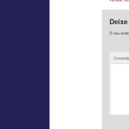
Paraíba
var
Deixe
O seu ender
Comentár