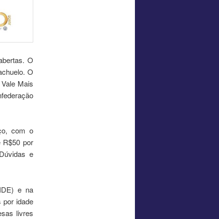
abertas. O
iachuelo. O
o Vale Mais
nfederação
ço, com o
e R$50 por
Dúvidas e
FIDE) e na
 por idade
sas livres