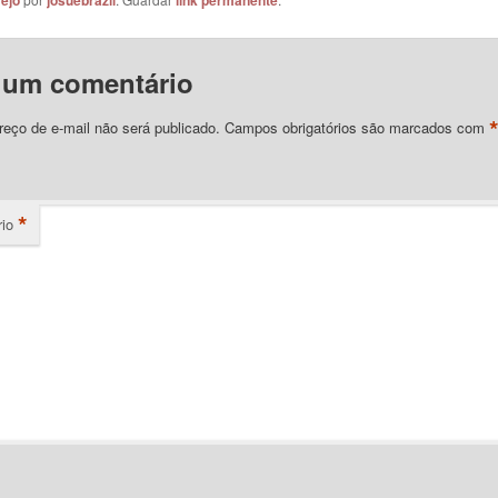
ejo
josuebrazil
link permanente
 um comentário
eço de e-mail não será publicado.
Campos obrigatórios são marcados com
*
io