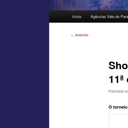
Menu
Início
Agências Vale do Para
principal
Navegação
←
Anterior
de
posts
Sho
11ª
Publicado 
O torneio