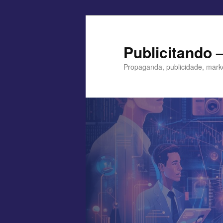
Pular
para
o
Publicitando 
conteúdo
Propaganda, publicidade, mark
principal