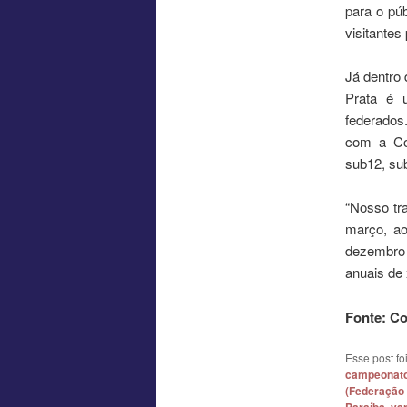
para o púb
visitantes
Já dentro 
Prata é 
federados.
com a Con
sub12, su
“Nosso tra
março, ao
dezembro 
anuais de 
Fonte: C
Esse post f
campeonat
(Federação 
,