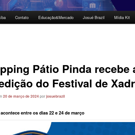
íba
Contato
Educação&Mercado
Josué Brazil
Mídia Kit
pping Pátio Pinda recebe 
 edição do Festival de Xad
em
20 de março de 2024
por
josuebrazil
 acontece entre os dias 22 e 24 de março