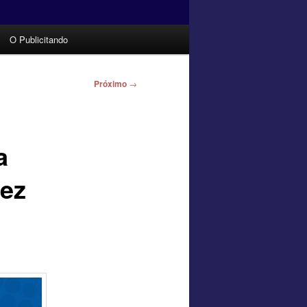
O Publicitando
Próximo
→
a
rez