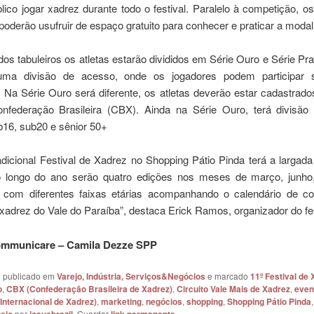
lico jogar xadrez durante todo o festival. Paralelo à competição, os
 poderão usufruir de espaço gratuito para conhecer e praticar a modal
dos tabuleiros os atletas estarão divididos em Série Ouro e Série Pra
uma divisão de acesso, onde os jogadores podem participar 
 Na Série Ouro será diferente, os atletas deverão estar cadastrad
federação Brasileira (CBX). Ainda na Série Ouro, terá divisão 
b16, sub20 e sênior 50+
dicional Festival de Xadrez no Shopping Pátio Pinda terá a largada
 longo do ano serão quatro edições nos meses de março, junho
com diferentes faixas etárias acompanhando o calendário de c
xadrez do Vale do Paraíba”, destaca Erick Ramos, organizador do fes
ommunicare – Camila Dezze SPP
oi publicado em
Varejo, Indústria, Serviços&Negócios
e marcado
11º Festival de
o
,
CBX (Confederação Brasileira de Xadrez)
,
Circuito Vale Mais de Xadrez
,
even
Internacional de Xadrez)
,
marketing
,
negócios
,
shopping
,
Shopping Pátio Pinda
por
. Guardar
.