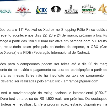
ções para o 11º Festival de Xadrez no Shopping Pátio Pinda estão 
l evento acontece nos dias 22, 23 e 24 de março, próximo à loja R
meça a partir das 19h e é uma iniciativa em parceria com o Circuit
, respaldado pelas principais entidades do esporte, a CBX (Co
 de Xadrez) e a FIDE (Federação Internacional de Xadrez).
ições para o campeonato podem ser feitas até o dia 22 de mar
ento do formulário e pagamento da taxa de participação a partir d
Para as mesas livres não há inscrição ou taxa de pagamento. 
s deverão ser realizadas pelo email: erick.amramos@gmail.com.
terá a movimentação de rating nacional e internacional (CBX/
 Ouro terá uma bolsa de R$ 1.500 reais em prêmios. Os destaques
 troféus e medalhas. Entre a programação, estarão disponíveis me