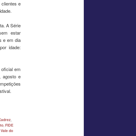
 clientes e
idade.
ta. A Série
sem estar
os e em dia
por idade:
 oficial em
, agosto e
ompetições
tival.
 Xadrez
,
to
,
FIDE
,
Vale do