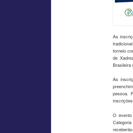
As inscri
tradiciona
torneio co
de Xadrez
Brasileira
As inscr
preenchim
pessoa. 
inscriçõe
O evento 
Categoria
receberão