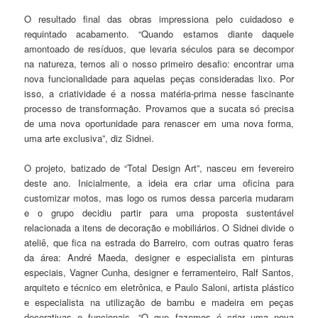
O resultado final das obras impressiona pelo cuidadoso e
requintado acabamento. “Quando estamos diante daquele
amontoado de resíduos, que levaria séculos para se decompor
na natureza, temos ali o nosso primeiro desafio: encontrar uma
nova funcionalidade para aquelas peças consideradas lixo. Por
isso, a criatividade é a nossa matéria-prima nesse fascinante
processo de transformação. Provamos que a sucata só precisa
de uma nova oportunidade para renascer em uma nova forma,
uma arte exclusiva”, diz Sidnei.
O projeto, batizado de “Total Design Art”, nasceu em fevereiro
deste ano. Inicialmente, a ideia era criar uma oficina para
customizar motos, mas logo os rumos dessa parceria mudaram
e o grupo decidiu partir para uma proposta sustentável
relacionada a itens de decoração e mobiliários. O Sidnei divide o
ateliê, que fica na estrada do Barreiro, com outras quatro feras
da área: André Maeda, designer e especialista em pinturas
especiais, Vagner Cunha, designer e ferramenteiro, Ralf Santos,
arquiteto e técnico em eletrônica, e Paulo Saloni, artista plástico
e especialista na utilização de bambu e madeira em peças
decorativas e funcionais. “O que fazemos é criar uma nova