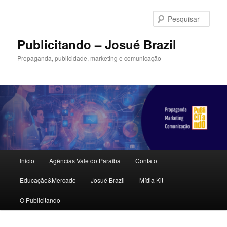
Pular
para
Pesqu
o
conteúdo
Publicitando – Josué Brazil
principal
Propaganda, publicidade, marketing e comunicação
Menu
Início
Agências Vale do Paraíba
Contato
principal
Educação&Mercado
Josué Brazil
Mídia Kit
O Publicitando