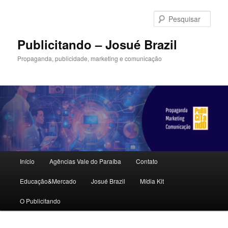
Pular
para
Pesqu
o
conteúdo
Publicitando – Josué Brazil
principal
Propaganda, publicidade, marketing e comunicação
Menu
Início
Agências Vale do Paraíba
Contato
principal
Educação&Mercado
Josué Brazil
Mídia Kit
O Publicitando