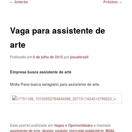
Navegação
←
Anterior
Próximo
→
de
posts
Vaga para assistente de
arte
Publicado em
6 de julho de 2015
por
josuebrazil
Empresa busca assistente de arte
Mídia Pane busca estagiário para assistente de arte.
Esse post foi publicado em
Vagas e Oportunidades
e marcado
assistente de arte
,
design
,
estágio
,
mercado publicitário
,
Mídia
,