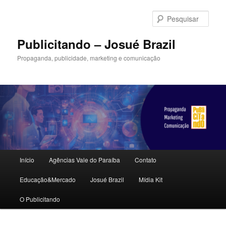
Pular
para
Pesqu
o
conteúdo
Publicitando – Josué Brazil
principal
Propaganda, publicidade, marketing e comunicação
Menu
Início
Agências Vale do Paraíba
Contato
principal
Educação&Mercado
Josué Brazil
Mídia Kit
O Publicitando