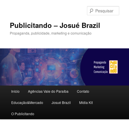
Pular
para
Pesqu
o
conteúdo
Publicitando – Josué Brazil
principal
Propaganda, publicidade, marketing e comunicação
Menu
Início
Agências Vale do Paraíba
Contato
principal
Educação&Mercado
Josué Brazil
Mídia Kit
O Publicitando