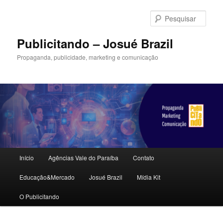
Pular
para
Pesqu
o
conteúdo
Publicitando – Josué Brazil
principal
Propaganda, publicidade, marketing e comunicação
Menu
Início
Agências Vale do Paraíba
Contato
principal
Educação&Mercado
Josué Brazil
Mídia Kit
O Publicitando