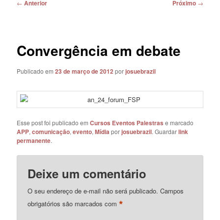
Navegação
←
Anterior
Próximo
→
de
posts
Convergência em debate
Publicado em
23 de março de 2012
por
josuebrazil
Esse post foi publicado em
Cursos Eventos Palestras
e marcado
APP
,
comunicação
,
evento
,
Mídia
por
josuebrazil
. Guardar
link
permanente
.
Deixe um comentário
O seu endereço de e-mail não será publicado.
Campos
*
obrigatórios são marcados com