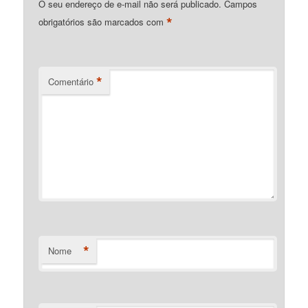
O seu endereço de e-mail não será publicado.
Campos
*
obrigatórios são marcados com
*
Comentário
*
Nome