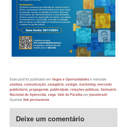
Esse post foi publicado em
Vagas e Oportunidades
e marcado
analista
,
comunicação
,
estagiário
,
estágio
,
marketing
,
mercado
publicitário
,
propaganda
,
publicidade
,
relações públicas
,
Santuário
Nacional de Aparecida
,
vaga
,
Vale do Paraíba
por
josuebrazil
.
Guardar
link permanente
.
Deixe um comentário