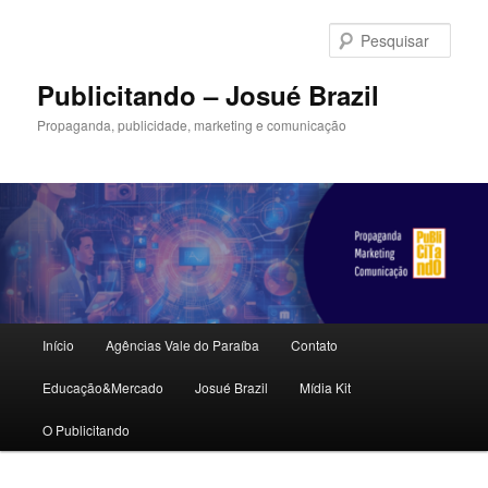
Pular
para
Pesqu
o
conteúdo
Publicitando – Josué Brazil
principal
Propaganda, publicidade, marketing e comunicação
Menu
Início
Agências Vale do Paraíba
Contato
principal
Educação&Mercado
Josué Brazil
Mídia Kit
O Publicitando