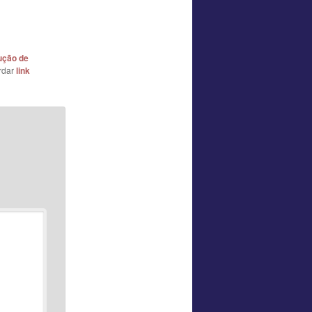
ução de
rdar
link
*