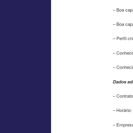
– Boa cap
– Boa capa
– Perfil cr
– Conheci
– Conheci
Dados adi
– Contrat
– Horário:
– Empresa