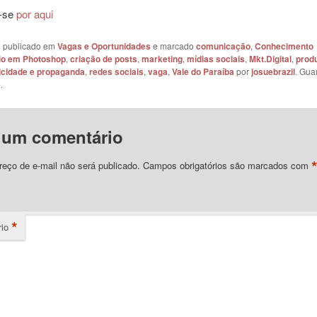
e-se
por aqui
oi publicado em
Vagas e Oportunidades
e marcado
comunicação
,
Conhecimento
io em Photoshop
,
criação de posts
,
marketing
,
mídias sociais
,
Mkt.Digital
,
prod
icidade e propaganda
,
redes sociais
,
vaga
,
Vale do Paraíba
por
josuebrazil
. Gua
e
.
 um comentário
eço de e-mail não será publicado.
Campos obrigatórios são marcados com
*
io