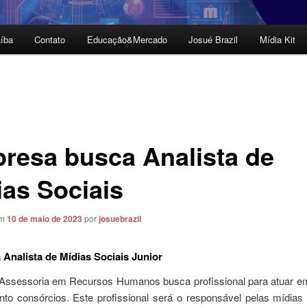
íba
Contato
Educação&Mercado
Josué Brazil
Mídia Kit
resa busca Analista de
ias Sociais
em
10 de maio de 2023
por
josuebrazil
 Analista de Mídias Sociais Junior
 Assessoria em Recursos Humanos busca profissional para atuar 
to consórcios. Este profissional será o responsável pelas mídias 