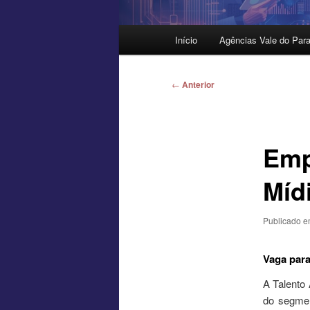
Menu
Início
Agências Vale do Para
principal
Navegação
←
Anterior
de
posts
Emp
Míd
Publicado 
Vaga para
A Talento
do segmen