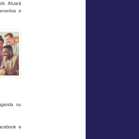
ok. Atuará
namentos e
aganda ou
Facebook e