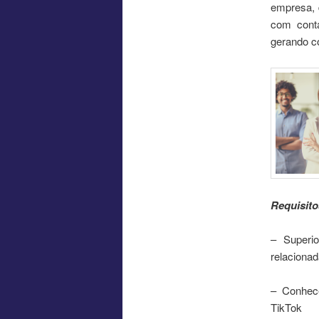
empresa, 
com conta
gerando c
Requisito
– Superi
relacionad
– Conhece
TikTok