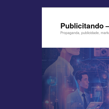
Pular
para
o
Publicitando 
conteúdo
Propaganda, publicidade, mark
principal