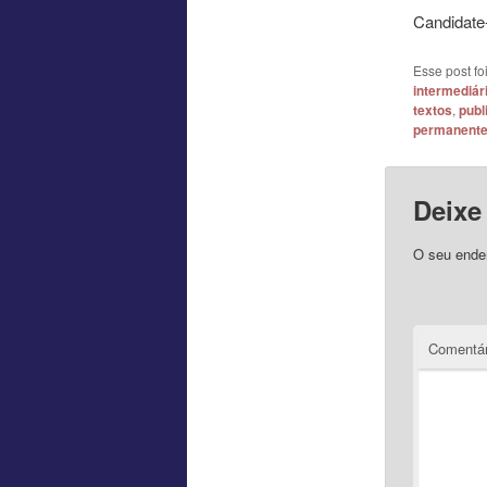
Candidat
Esse post f
intermediár
textos
,
publ
permanent
Deixe
O seu ender
Comentár