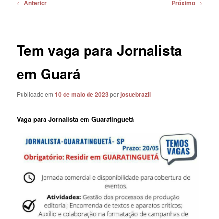
Navegação
←
Anterior
Próximo
→
de
posts
Tem vaga para Jornalista
em Guará
Publicado em
10 de maio de 2023
por
josuebrazil
Vaga para Jornalista em Guaratinguetá