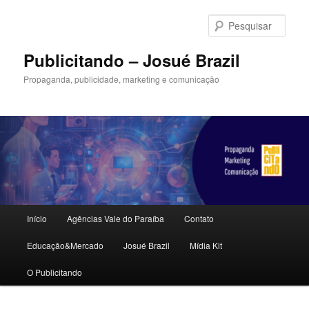
Pular
para
Pesqu
o
conteúdo
Publicitando – Josué Brazil
principal
Propaganda, publicidade, marketing e comunicação
Menu
Início
Agências Vale do Paraíba
Contato
principal
Educação&Mercado
Josué Brazil
Mídia Kit
O Publicitando