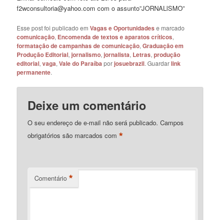
f2wconsultoria@yahoo.com com o assunto”JORNALlSMO”
Esse post foi publicado em
Vagas e Oportunidades
e marcado
comunicação
,
Encomenda de textos e aparatos críticos
,
formatação de campanhas de comunicação
,
Graduação em
Produção Editorial
,
jornalismo
,
jornalista
,
Letras
,
produção
editorial
,
vaga
,
Vale do Paraíba
por
josuebrazil
. Guardar
link
permanente
.
Deixe um comentário
O seu endereço de e-mail não será publicado.
Campos
*
obrigatórios são marcados com
*
Comentário