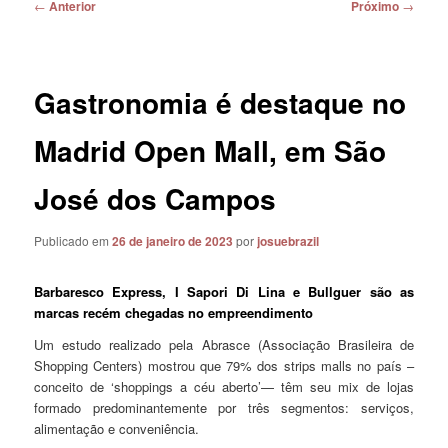
Navegação
←
Anterior
Próximo
→
de
posts
Gastronomia é destaque no
Madrid Open Mall, em São
José dos Campos
Publicado em
26 de janeiro de 2023
por
josuebrazil
Barbaresco Express, I Sapori Di Lina e Bullguer são as
marcas recém chegadas no empreendimento
Um estudo realizado pela Abrasce (Associação Brasileira de
Shopping Centers) mostrou que 79% dos strips malls no país –
conceito de ‘shoppings a céu aberto’— têm seu mix de lojas
formado predominantemente por três segmentos: serviços,
alimentação e conveniência.