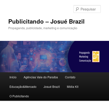
Pular
para
Pesqu
o
conteúdo
Publicitando – Josué Brazil
principal
Propaganda, publicidade, marketing e comunicação
Menu
Início
Agências Vale do Paraíba
Contato
principal
Educação&Mercado
Josué Brazil
Mídia Kit
O Publicitando