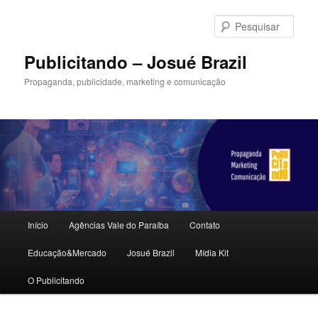
Pular
para
Pesqu
o
conteúdo
Publicitando – Josué Brazil
principal
Propaganda, publicidade, marketing e comunicação
Menu
Início
Agências Vale do Paraíba
Contato
principal
Educação&Mercado
Josué Brazil
Mídia Kit
O Publicitando