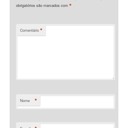
*
obrigatórios são marcados com
*
Comentário
*
Nome