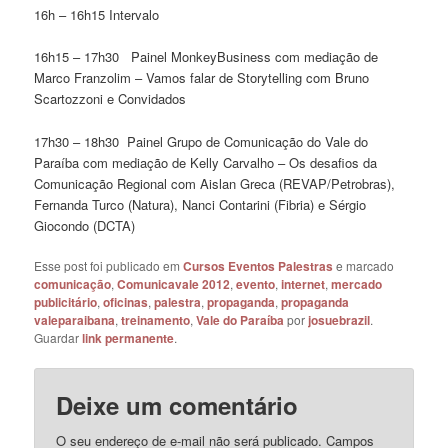
16h – 16h15 Intervalo
16h15 – 17h30 Painel MonkeyBusiness com mediação de
Marco Franzolim – Vamos falar de Storytelling com Bruno
Scartozzoni e Convidados
17h30 – 18h30 Painel Grupo de Comunicação do Vale do
Paraíba com mediação de Kelly Carvalho – Os desafios da
Comunicação Regional com Aislan Greca (REVAP/Petrobras),
Fernanda Turco (Natura), Nanci Contarini (Fibria) e Sérgio
Giocondo (DCTA)
Esse post foi publicado em
Cursos Eventos Palestras
e marcado
comunicação
,
Comunicavale 2012
,
evento
,
internet
,
mercado
publicitário
,
oficinas
,
palestra
,
propaganda
,
propaganda
valeparaibana
,
treinamento
,
Vale do Paraíba
por
josuebrazil
.
Guardar
link permanente
.
Deixe um comentário
O seu endereço de e-mail não será publicado.
Campos