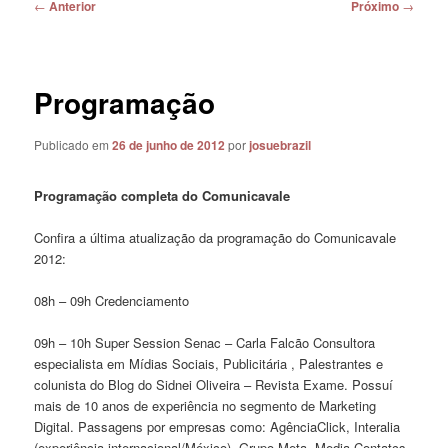
Navegação
←
Anterior
Próximo
→
de
posts
Programação
Publicado em
26 de junho de 2012
por
josuebrazil
Programação completa do Comunicavale
Confira a última atualização da programação do Comunicavale
2012:
08h – 09h Credenciamento
09h – 10h Super Session Senac – Carla Falcão Consultora
especialista em Mídias Sociais, Publicitária , Palestrantes e
colunista do Blog do Sidnei Oliveira – Revista Exame. Possuí
mais de 10 anos de experiência no segmento de Marketing
Digital. Passagens por empresas como: AgênciaClick, Interalia
(experiência internacional/México), Grupo Meta, Media Contatcs.