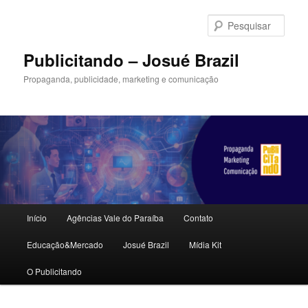
Pular
para
Pesqu
o
conteúdo
Publicitando – Josué Brazil
principal
Propaganda, publicidade, marketing e comunicação
Menu
Início
Agências Vale do Paraíba
Contato
principal
Educação&Mercado
Josué Brazil
Mídia Kit
O Publicitando