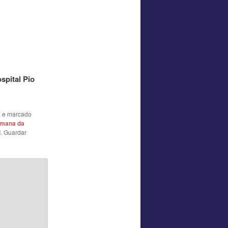
spital Pio
s
e marcado
mana da
l
. Guardar
*