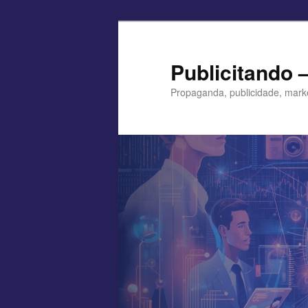
Pular
para
o
Publicitando 
conteúdo
Propaganda, publicidade, mark
principal