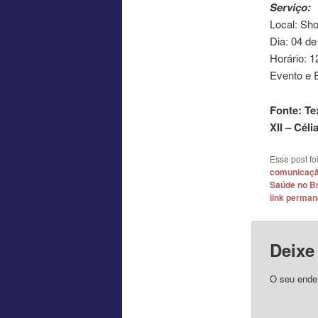
Serviço:
Local: Sh
Dia: 04 de
Horário: 
Evento e 
Fonte: Te
XII – Cél
Esse post f
comunicaç
Saúde no Br
link perman
Deixe
O seu ender