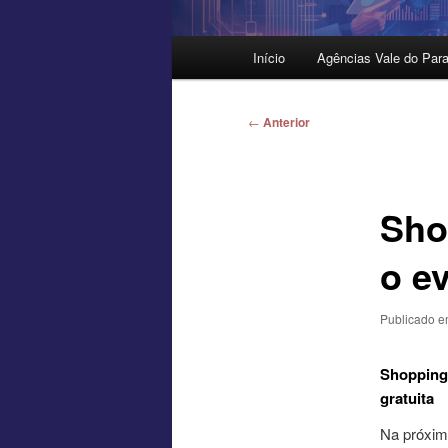
Menu
Início
Agências Vale do Para
principal
Navegação
←
Anterior
de
posts
Sho
o e
Publicado 
Shopping
gratuita
Na próxim