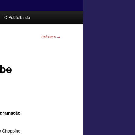
O Publicitando
Próximo
→
ebe
ogramação
o Shopping