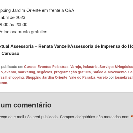
opping Jardim Oriente em frente a C&A
 abril de 2023
12h00 às 20h00
Estacionamento gratuitos
xtual Assessoria – Renata Vanzeli/Assessoria de Imprensa do Ho
ia Cardoso
oi publicado em
Cursos Eventos Palestras
,
Varejo, Indústria, Serviços&Negócio
ão
,
evento
,
marketing
,
negócios
,
programação gratuita
,
Saúde & Movimento
,
Se
asil
,
shopping
,
Shopping Jardim Oriente
,
Vale do Paraíba
,
varejo
por
josuebrazi
ente
.
 um comentário
eço de e-mail não será publicado.
Campos obrigatórios são marcados com